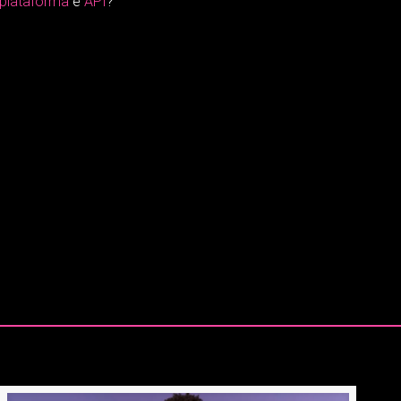
 plataforma
e
API
?