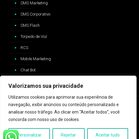
SMS Marketing
SMS Corporativo
SMS Flash
Torpedo de Voz
RCS
Mobile Marketing
Chat Bot
Valorizamos sua privacidade
Utilizamos cookies para aprimorar sua experiência de
navegação, exibir anúncios ou conteúdo personalizado e
analisar nosso tráfego. Ao clicar em “Aceitar todos”, você
concorda com nosso uso de cookies.
2024 © ZAP Message - Logo e trademark Whatsapp®️ são
propriedades da Whatsapp Inc™️ e não possui nenhum vínculo com
Personalizar
Rejeitar
Aceitar tudo
a ZAP Message