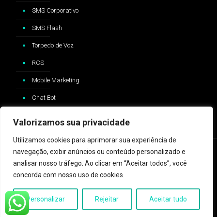
SMS Corporativo
SMS Flash
Torpedo de Voz
RCS
Mobile Marketing
Chat Bot
Valorizamos sua privacidade
Utilizamos cookies para aprimorar sua experiência de
navegação, exibir anúncios ou conteúdo personalizado e
analisar nosso tráfego. Ao clicar em “Aceitar todos”, você
concorda com nosso uso de cookies.
2024 © ZAP Message - Logo e trademark Whatsapp®️ são
propriedades da Whatsapp Inc™️ e não possui nenhum vínculo com
Personalizar
Rejeitar
Aceitar tudo
a ZAP Message