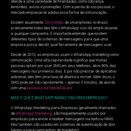
atende a uma variedade de finalidades, como cobrança,
lembretes, avisos e promoções. Com a perda do uso pessoal, o
mercado empresarial adotou essa forma de comunicação.
Existem atualmente
230 milhões
de smartphones no Brasil,
praticamente todos eles têm o
WhatsApp Isso dá amplo alcance
a qualquer campanha. É importante entender que existem
diferentes tipos de sistemas de mensagens para que uma
empresa possa decidir qual ferramenta de mensagens usar.
Desde de 2010, as empresas usam o WhatsApp marketing como
comunicação. Uma alta capilaridade significa que muitas
pessoas optam por usar SMS em seus telefones, abre 90% das
mensagens nos primeiros dias. E por não precisar de aplicativo
adicional, eles têm uma taxa de abertura incrível. Além disso, o
SMS pode ser lido rapidamente – apenas 3 minutos, de acordo
com uma
pesquisa da MobileSquare
MAS O QUE É WHATSAPP MARKETING PARA EMPRESAS?
O WhatsApp Marketing para Empresas geralmente chamados
de
WhatsApp Marketing
, são frequentemente usados ​​por
empresas para enviar e receber mensagens via texto ou MMS.
Eles também são usados ​​em sistemas de autenticação de dois
fatores e para campanhas de marketing.