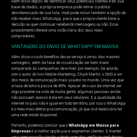
Além disso depois de identificar seus potenciais clientes e ter sua
base de dados, a própria empresa pode retirar o público
desinteressado de sua lista. Você pode incluir também a opção de
não receber mais WhatsApp, para que o próprio cliente tome a
decisão se quer continuar recebendo mensagens ou não. Esse
procedimento oferece uma visão clara dos seus reais
compradores.
VANTAGENS DO ENVIO DE WHATSAPP EM MASSA
Além disso o custo benefício desse serviço é umas das maiores
vantagens, além da taxa de visualização ser bem maior
comparado às campanhas de e-mail, por exemplo. De acordo
com o autor do livro Mobile Marketing, Chuck Martin, o SMS é um
dos meios de comunicação mais usados no mundo. Uma vez que
a taxa de leitura passa de 89%. Apesar de o uso da internet ser
algo presente na vida de muita gente, algumas pessoas ainda
não possuem acesso à ela em seus celulares. E a qualidade da
internet no país não é igual em todo território, por isso o WhatsApp
é o meio mais efetivo pra comunicação, já que só é necessário ter
uma rede móvel disponível.
Portanto, podemos concluir que o
WhatsApp em Massa para
Empresas
é a melhor opção para segmentar clientes. E manter
uma comunicação rápida e direta com eles, então se você deseja