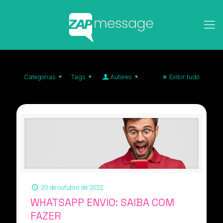
Categorias
Tags
Autores
Exibir tudo
20 de outubro de 2022
WHATSAPP ENVIO: SAIBA COM
FAZER