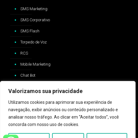
SMS Marketing
SMS Corporativo
SMS Flash
Torpedo de Voz
RCS
Mobile Marketing
Chat Bot
Valorizamos sua privacidade
Utilizamos cookies para aprimorar sua experiência de
navegação, exibir anúncios ou conteúdo personalizado e
analisar nosso tráfego. Ao clicar em “Aceitar todos”, você
concorda com nosso uso de cookies.
2024 © ZAP Message - Logo e trademark Whatsapp®️ são
propriedades da Whatsapp Inc™️ e não possui nenhum vínculo com