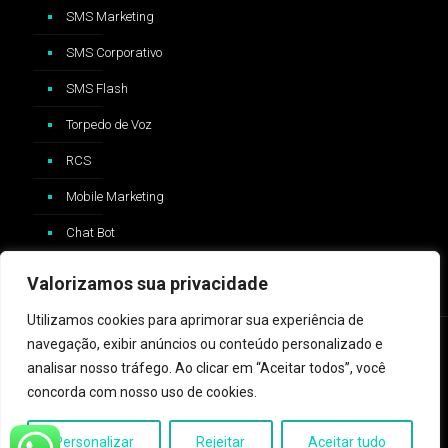
SMS Marketing
SMS Corporativo
SMS Flash
Torpedo de Voz
RCS
Mobile Marketing
Chat Bot
Valorizamos sua privacidade
Utilizamos cookies para aprimorar sua experiência de
navegação, exibir anúncios ou conteúdo personalizado e
analisar nosso tráfego. Ao clicar em “Aceitar todos”, você
concorda com nosso uso de cookies.
2024 © ZAP Message - Logo e trademark Whatsapp®️ são
propriedades da Whatsapp Inc™️ e não possui nenhum vínculo com
Personalizar
Rejeitar
Aceitar tudo
a ZAP Message