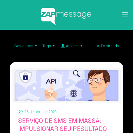
Categorias
Tags
Autores
Exibir tudo
26 de abril de 2023
SERVIÇO DE SMS EM MASSA:
IMPULSIONAR SEU RESULTADO