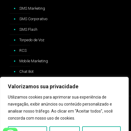
SMS Marketing
SMS Corporativo
SMS Flash
Torpedo de Voz
RCS
Mobile Marketing
Chat Bot
Valorizamos sua privacidade
Utilizamos cookies para aprimorar sua experiência de
navegação, exibir anúncios ou conteúdo personalizado e
analisar nosso tráfego. Ao clicar em “Aceitar todos”, você
concorda com nosso uso de cookies.
2024 © ZAP Message - Logo e trademark Whatsapp®️ são
propriedades da Whatsapp Inc™️ e não possui nenhum vínculo com