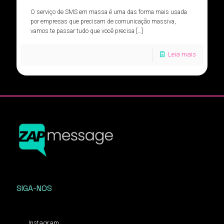
O serviço de SMS em massa é uma das forma mais usada
por empresas que precisam de comunicação massiva,
vamos te passar tudo que você precisa
[…]
Leia mais
SIGA-NOS
Instagram