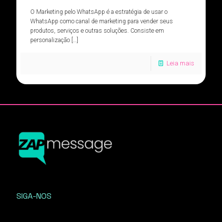
O Marketing pelo WhatsApp é a estratégia de usar o
WhatsApp como canal de marketing para vender seus
produtos, serviços e outras soluções. Consiste em
personalização
[…]
Leia mais
SIGA-NOS