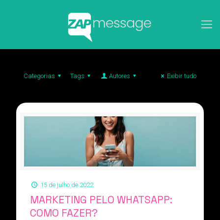
Categorias
Tags
Autores
Exibir tudo
15 de julho de 2022
MARKETING PELO WHATSAPP:
COMO FAZER?