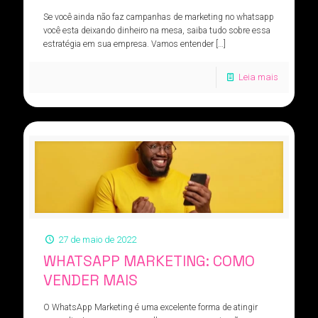
Se você ainda não faz campanhas de marketing no whatsapp
você esta deixando dinheiro na mesa, saiba tudo sobre essa
estratégia em sua empresa. Vamos entender
[…]
Leia mais
27 de maio de 2022
WHATSAPP MARKETING: COMO
VENDER MAIS
O WhatsApp Marketing é uma excelente forma de atingir