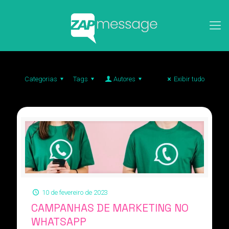
Categorias
Tags
Autores
Exibir tudo
10 de fevereiro de 2023
CAMPANHAS DE MARKETING NO
WHATSAPP