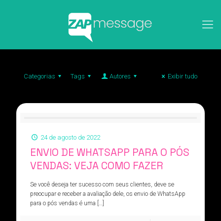
Categorias
Tags
Autores
Exibir tudo
24 de agosto de 2022
ENVIO DE WHATSAPP PARA O PÓS
VENDAS: VEJA COMO FAZER
Se você deseja ter sucesso com seus clientes, deve se
preocupar e receber a avaliação dele, os envio de WhatsApp
para o pós vendas é uma
[…]