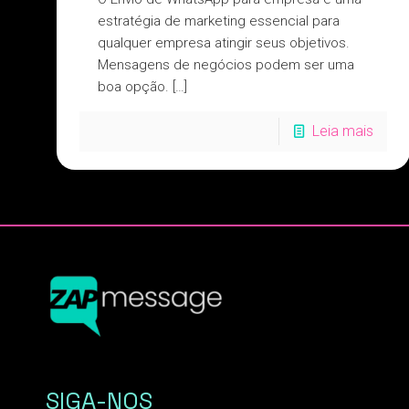
estratégia de marketing essencial para
qualquer empresa atingir seus objetivos.
Mensagens de negócios podem ser uma
boa opção.
[…]
Leia mais
SIGA-NOS