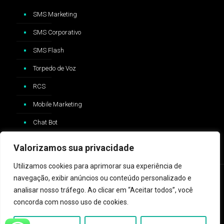
SMS Marketing
SMS Corporativo
SMS Flash
Torpedo de Voz
RCS
Mobile Marketing
Chat Bot
Valorizamos sua privacidade
Utilizamos cookies para aprimorar sua experiência de
navegação, exibir anúncios ou conteúdo personalizado e
analisar nosso tráfego. Ao clicar em “Aceitar todos”, você
concorda com nosso uso de cookies.
2024 © ZAP Message - Logo e trademark Whatsapp®️ são
propriedades da Whatsapp Inc™️ e não possui nenhum vínculo com