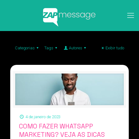
Categorias
Tags
Autores
Exibir tudo
4 de janeiro de 2023
COMO FAZER WHATSAPP
MARKETING? VEJA AS DICAS