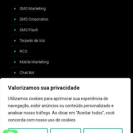
SMS Marketing
SMS Corporativo
SMS Flash
Torpedo de Voz
RCS
Mobile Marketing
Chat Bot
Valorizamos sua privacidade
Utilizamos cookies para aprimorar sua experiência de
navegação, exibir anúncios ou conteúdo personalizado e
analisar nosso tráfego. Ao clicar em “Aceitar todos”, você
concorda com nosso uso de cookies.
2024 © ZAP Message - Logo e trademark Whatsapp®️ são
propriedades da Whatsapp Inc™️ e não possui nenhum vínculo com