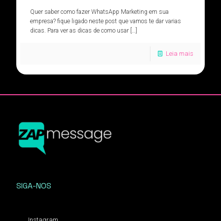
Quer saber como fazer WhatsApp Marketing em sua
empresa? fique ligado neste post que vamos te dar varias
dicas. Para ver as dicas de como usar
[…]
Leia mais
SIGA-NOS
Instagram