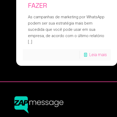
FAZER
As campanhas de marketing por WhatsApp
podem ser sua estratégia mais bem
sucedida que você pode usar em sua
empresa, de acordo com o último relatório
[…]
Leia mais