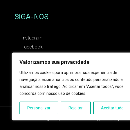
SIGA-NOS
Instagram
Facebook
Valorizamos sua privacidade
CONTATO
Utilizamos cookies para aprimorar sua experiência de
(18) 9 9820-4197
navegação, exibir anúncios ou conteúdo personalizado e
contato@zapmessage.com.br
analisar nosso tráfego. Ao clicar em “Aceitar todos”, você
concorda com nosso uso de cookies.
Personalizar
Rejeitar
Aceitar tudo
2024 © ZAP Message - Logo e trademark Whatsapp®️ são propriedad