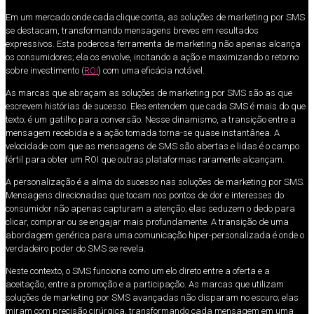
Em um mercado onde cada clique conta, as soluções de marketing por SMS
se destacam, transformando mensagens breves em resultados
expressivos. Esta poderosa ferramenta de marketing não apenas alcança
os consumidores; ela os envolve, incitando a ação e maximizando o retorno
sobre investimento (
ROI
) com uma eficácia notável.
As marcas que abraçam as soluções de marketing por SMS são as que
escrevem histórias de sucesso. Eles entendem que cada SMS é mais do que
texto; é um gatilho para conversão. Nesse dinamismo, a transição entre a
mensagem recebida e a ação tomada torna-se quase instantânea. A
velocidade com que as mensagens de SMS são abertas e lidas é o campo
fértil para obter um ROI que outras plataformas raramente alcançam.
A personalização é a alma do sucesso nas soluções de marketing por SMS.
Mensagens direcionadas que tocam nos pontos de dor e interesses do
consumidor não apenas capturam a atenção; elas seduzem o dedo para
clicar, comprar ou se engajar mais profundamente. A transição de uma
abordagem genérica para uma comunicação hiper-personalizada é onde o
verdadeiro poder do SMS se revela.
Neste contexto, o SMS funciona como um elo direto entre a oferta e a
aceitação, entre a promoção e a participação. As marcas que utilizam
soluções de marketing por SMS avançadas não disparam no escuro; elas
miram com precisão cirúrgica, transformando cada mensagem em uma