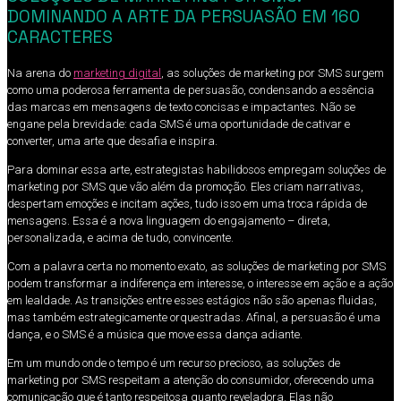
DOMINANDO A ARTE DA PERSUASÃO EM 160
CARACTERES
Na arena do
marketing digital
, as soluções de marketing por SMS surgem
como uma poderosa ferramenta de persuasão, condensando a essência
das marcas em mensagens de texto concisas e impactantes. Não se
engane pela brevidade: cada SMS é uma oportunidade de cativar e
converter, uma arte que desafia e inspira.
Para dominar essa arte, estrategistas habilidosos empregam soluções de
marketing por SMS que vão além da promoção. Eles criam narrativas,
despertam emoções e incitam ações, tudo isso em uma troca rápida de
mensagens. Essa é a nova linguagem do engajamento – direta,
personalizada, e acima de tudo, convincente.
Com a palavra certa no momento exato, as soluções de marketing por SMS
podem transformar a indiferença em interesse, o interesse em ação e a ação
em lealdade. As transições entre esses estágios não são apenas fluidas,
mas também estrategicamente orquestradas. Afinal, a persuasão é uma
dança, e o SMS é a música que move essa dança adiante.
Em um mundo onde o tempo é um recurso precioso, as soluções de
marketing por SMS respeitam a atenção do consumidor, oferecendo uma
comunicação que é tanto respeitosa quanto reveladora. Elas não