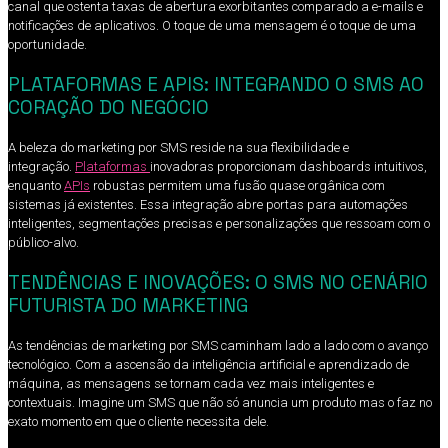
canal que ostenta taxas de abertura exorbitantes comparado a e-mails e
notificações de aplicativos. O toque de uma mensagem é o toque de uma
oportunidade.
PLATAFORMAS E APIS: INTEGRANDO O SMS AO
CORAÇÃO DO NEGÓCIO
A beleza do marketing por SMS reside na sua flexibilidade e
integração.
Plataformas
inovadoras proporcionam dashboards intuitivos,
enquanto
APIs
robustas permitem uma fusão quase orgânica com
sistemas já existentes. Essa integração abre portas para automações
inteligentes, segmentações precisas e personalizações que ressoam com o
público-alvo.
TENDÊNCIAS E INOVAÇÕES: O SMS NO CENÁRIO
FUTURISTA DO MARKETING
As tendências de marketing por SMS caminham lado a lado com o avanço
tecnológico. Com a ascensão da inteligência artificial e aprendizado de
máquina, as mensagens se tornam cada vez mais inteligentes e
contextuais. Imagine um SMS que não só anuncia um produto mas o faz no
exato momento em que o cliente necessita dele.