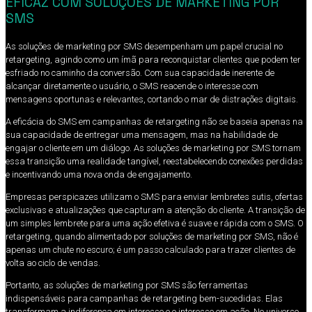
EFICAZ COM SOLUÇÕES DE MARKETING POR
SMS
As soluções de marketing por SMS desempenham um papel crucial no
retargeting, agindo como um ímã para reconquistar clientes que podem ter
esfriado no caminho da conversão. Com sua capacidade inerente de
alcançar diretamente o usuário, o SMS reacende o interesse com
mensagens oportunas e relevantes, cortando o mar de distrações digitais.
A eficácia do SMS em campanhas de retargeting não se baseia apenas na
sua capacidade de entregar uma mensagem, mas na habilidade de
engajar o cliente em um diálogo. As soluções de marketing por SMS tornam
essa transição uma realidade tangível, reestabelecendo conexões perdidas
e incentivando uma nova onda de engajamento.
Empresas perspicazes utilizam o SMS para enviar lembretes sutis, ofertas
exclusivas e atualizações que capturam a atenção do cliente. A transição de
um simples lembrete para uma ação efetiva é suave e rápida com o SMS. O
retargeting, quando alimentado por soluções de marketing por SMS, não é
apenas um chute no escuro; é um passo calculado para trazer clientes de
volta ao ciclo de vendas.
Portanto, as soluções de marketing por SMS são ferramentas
indispensáveis para campanhas de retargeting bem-sucedidas. Elas
transformam a indiferença em interesse e o interesse em ação. No universo