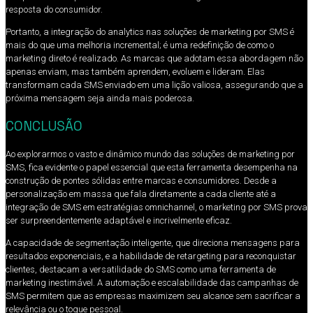
resposta do consumidor.
Portanto, a integração do analytics nas soluções de marketing por SMS é
mais do que uma melhoria incremental; é uma redefinição de como o
marketing direto é realizado. As marcas que adotam essa abordagem não
apenas enviam, mas também aprendem, evoluem e lideram. Elas
transformam cada SMS enviado em uma lição valiosa, assegurando que a
próxima mensagem seja ainda mais poderosa.
CONCLUSÃO
Ao explorarmos o vasto e dinâmico mundo das soluções de marketing por
SMS, fica evidente o papel essencial que esta ferramenta desempenha na
construção de pontes sólidas entre marcas e consumidores. Desde a
personalização em massa que fala diretamente a cada cliente até a
integração de SMS em estratégias omnichannel, o marketing por SMS prova
ser surpreendentemente adaptável e incrivelmente eficaz.
A capacidade de segmentação inteligente, que direciona mensagens para
resultados exponenciais, e a habilidade de retargeting para reconquistar
clientes, destacam a versatilidade do SMS como uma ferramenta de
marketing inestimável. A automação e escalabilidade das campanhas de
SMS permitem que as empresas maximizem seu alcance sem sacrificar a
relevância ou o toque pessoal.