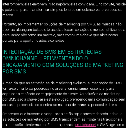
interrompem; elas envolvem. Não impõem; elas convidam. E no convite, reside
o potencial para transformar simples leitores em defensores fervorosos da
marca.
Portanto, ao implementar soluções de marketing por SMS, as marcas não
apenas alcançam bolsos e telas; elas tocam corações e mentes, utilizando a
persuasão não como um martelo, mas como uma chave que abre novas
portas para oportunidades e conexões.
INTEGRAÇÃO DE SMS EM ESTRATÉGIAS
OMNICHANNEL: REINVENTANDO O
ENGAJAMENTO COM SOLUÇÕES DE MARKETING
POR SMS
À medida que as estratégias de marketing evoluem, a integração de SMS
torna-se uma força poderosa no arsenal omnichannel, essencial para
capturar a essência do engajamento do cliente. As soluções de marketing
por SMS são a chave para esta evolução, oferecendo uma comunicação sem
costura que conecta os clientes às marcas de maneira pessoal e direta.
Empresas que buscam a vanguarda estão rapidamente descobrindo que
as soluções de marketing por SMS transcendem as fronteiras tradicionais
da interação cliente-marca. Em uma jornada
omnichannel
, o SMS age como