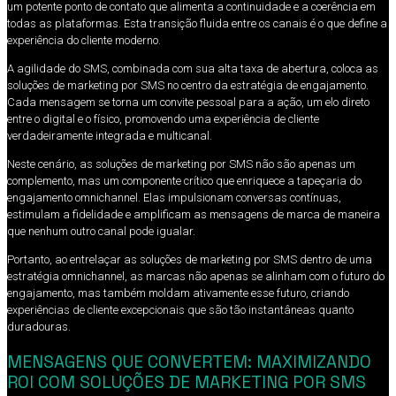
um potente ponto de contato que alimenta a continuidade e a coerência em
todas as plataformas. Esta transição fluida entre os canais é o que define a
experiência do cliente moderno.
A agilidade do SMS, combinada com sua alta taxa de abertura, coloca as
soluções de marketing por SMS no centro da estratégia de engajamento.
Cada mensagem se torna um convite pessoal para a ação, um elo direto
entre o digital e o físico, promovendo uma experiência de cliente
verdadeiramente integrada e multicanal.
Neste cenário, as soluções de marketing por SMS não são apenas um
complemento, mas um componente crítico que enriquece a tapeçaria do
engajamento omnichannel. Elas impulsionam conversas contínuas,
estimulam a fidelidade e amplificam as mensagens de marca de maneira
que nenhum outro canal pode igualar.
Portanto, ao entrelaçar as soluções de marketing por SMS dentro de uma
estratégia omnichannel, as marcas não apenas se alinham com o futuro do
engajamento, mas também moldam ativamente esse futuro, criando
experiências de cliente excepcionais que são tão instantâneas quanto
duradouras.
MENSAGENS QUE CONVERTEM: MAXIMIZANDO
ROI COM SOLUÇÕES DE MARKETING POR SMS