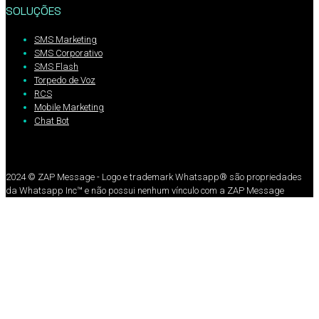
SOLUÇÕES
SMS Marketing
SMS Corporativo
SMS Flash
Torpedo de Voz
RCS
Mobile Marketing
Chat Bot
2024 © ZAP Message - Logo e trademark Whatsapp®️ são propriedades
da Whatsapp Inc™️ e não possui nenhum vínculo com a ZAP Message