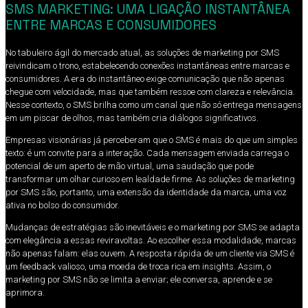
SMS MARKETING: UMA LIGAÇÃO INSTANTÂNEA
ENTRE MARCAS E CONSUMIDORES
No tabuleiro ágil do mercado atual, as soluções de marketing por SMS
reivindicam o trono, estabelecendo conexões instantâneas entre marcas e
consumidores. A era do instantâneo exige comunicação que não apenas
chegue com velocidade, mas que também ressoe com clareza e relevância.
Nesse contexto, o SMS brilha como um canal que não só entrega mensagens
em um piscar de olhos, mas também cria diálogos significativos.
Empresas visionárias já perceberam que o SMS é mais do que um simples
texto: é um convite para a interação. Cada mensagem enviada carrega o
potencial de um aperto de mão virtual, uma saudação que pode
transformar um olhar curioso em lealdade firme. As soluções de marketing
por SMS são, portanto, uma extensão da identidade da marca, uma voz
ativa no bolso do consumidor.
Mudanças de estratégias são inevitáveis e o marketing por SMS se adapta
com elegância a essas reviravoltas. Ao escolher essa modalidade, marcas
não apenas falam: elas ouvem. A resposta rápida de um cliente via SMS é
um feedback valioso, uma moeda de troca rica em insights. Assim, o
marketing por SMS não se limita a enviar; ele conversa, aprende e se
aprimora.