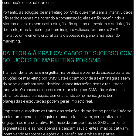
construção de relacionamentos.
Portanto, as soluções de marketing por SMS que enfatizam a interatividade
não estão apenas melhorando a comunicação; elas estão redefinindo-a.
Marcas que se movem nesta direção não apenas aumentam a satisfação
do cliente, mas também ganham insights valiosos, tornando o SMS
interativo um elemento crucial para o sucesso no panorama atual do
marketing.
DA TEORIA À PRÁTICA: CASOS DE SUCESSO COM
SOLUÇÕES DE MARKETING POR SMS
Transcender a teoria e mergulhar na prática é o cerne do sucesso para as
soluções de marketing por SMS. Este é o campo onde as estratégias saem
do papel e ganham vida, desbloqueando interações ricas e resultados
tangíveis. Os casos de sucesso em marketing por SMS são testemunhos
vibrantes dessa transição, demonstrando como mensagens bem
planejadas e executadas podem gerar impacto real.
Empresas que colhem os frutos das soluções de marketing por SMS não se
contentam apenas em seguir o manual; elas inovam, personalizam e
engajam de maneira ativa. Por meio de campanhas de SMS altamente
segmentadas, elas não apenas alcançam seus clientes, mas os cativam,
incentivando respostas e ações que beneficiam ambas as partes.