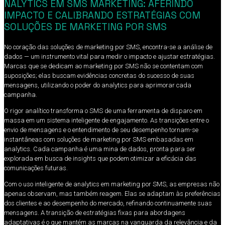
NALYTICS EM SMS MARKETING: AFERINDO
IMPACTO E CALIBRANDO ESTRATÉGIAS COM
SOLUÇÕES DE MARKETING POR SMS
No coração das soluções de marketing por SMS, encontra-se a análise de
dados — um instrumento vital para medir o impacto e ajustar estratégias.
Marcas que se dedicam ao marketing por SMS não se contentam com
suposições; elas buscam evidências concretas do sucesso de suas
mensagens, utilizando o poder do analytics para aprimorar cada
campanha.
O rigor analítico transforma o SMS de uma ferramenta de disparo em
massa em um sistema inteligente de engajamento. As transições entre o
envio de mensagens e o entendimento de seu desempenho tornam-se
instantâneas com soluções de marketing por SMS embasadas em
analytics. Cada campanha é uma mina de dados, pronta para ser
explorada em busca de insights que podem otimizar a eficácia das
comunicações futuras.
Com o uso inteligente de analytics em marketing por SMS, as empresas não
apenas observam, mas também reagem. Elas se adaptam às preferências
dos clientes e ao desempenho do mercado, refinando continuamente suas
mensagens. A transição de estratégias fixas para abordagens
adaptativas é o que mantém as marcas na vanguarda da relevância e da