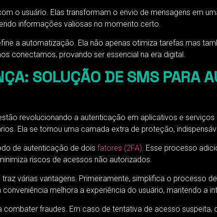
eta com o usuário. Elas transformam o envio de mensagens em 
ecendo informações valiosas no momento certo.
fine a automatização. Ela não apenas otimiza tarefas mas ta
s conectamos, provando ser essencial na era digital.
ÇA: SOLUÇÃO DE SMS PARA A
ão revolucionando a autenticação em aplicativos e serviços onl
rios. Ela se tornou uma camada extra de proteção, indispensáve
o de autenticação de dois
fatores (2FA)
. Esse processo adici
o minimiza riscos de acessos não autorizados.
raz várias vantagens. Primeiramente, simplifica o processo d
a conveniência melhora a experiência do usuário, mantendo a i
 combater fraudes. Em caso de tentativa de acesso suspeita, o