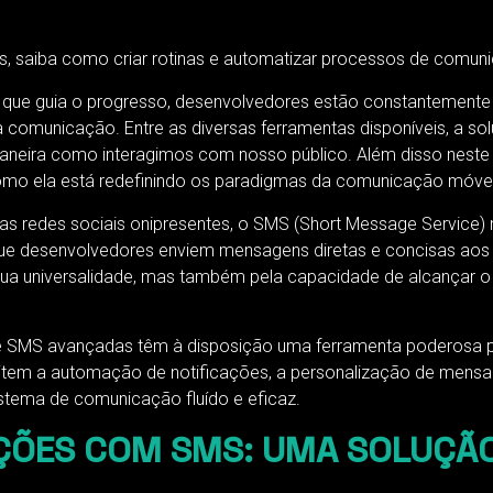
s, saiba como criar rotinas e automatizar processos de comu
a que guia o progresso, desenvolvedores estão constantemente
 comunicação. Entre as diversas ferramentas disponíveis, a
 maneira como interagimos com nosso público. Além disso nest
 como ela está redefinindo os paradigmas da comunicação móvel
as redes sociais onipresentes, o SMS (Short Message Service) 
ue desenvolvedores enviem mensagens diretas e concisas aos 
sua universalidade, mas também pela capacidade de alcançar o
SMS avançadas têm à disposição uma ferramenta poderosa para
rmitem a automação de notificações, a personalização de men
stema de comunicação fluído e eficaz.
ÇÕES COM SMS: UMA SOLUÇÃ