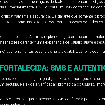
sso de envio de mensagens de texto. Estas contêm códigos úni
iais. Imediatamente, a API dispara um SMS contendo um códig
ignificativamente a segurança. Ele garante que somente o prop
as. Isso as torna uma escolha ideal para empresas de todos 
e e a eficiência. Assim, a implementação em sistemas existe
stes fatores garantem uma experiência de usuário suave e segu
o” são ferramentas essenciais na era digital. Elas fortalecem a
ORTALECIDA: SMS E AUTENTI
trica redefine a segurança digital. Essa combinação cria uma
Em seguida, ele exige a verificação biométrica do usuário. Imp
do dispositivo ganhe acesso. O SMS confirma a posse do telefo
acesso indevido.