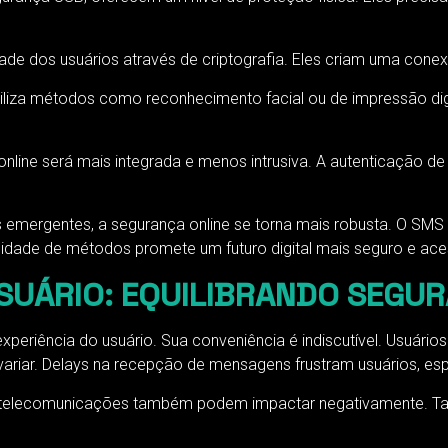
dade dos usuários através de criptografia. Eles criam uma conexão
tiliza métodos como reconhecimento facial ou de impressão di
line será mais integrada e menos intrusiva. A autenticação de
mergentes, a segurança online se torna mais robusta. O SMS pa
idade de métodos promete um futuro digital mais seguro e aces
SUÁRIO: EQUILIBRANDO SEGU
experiência do usuário. Sua conveniência é indiscutível. Usuá
 variar. Delays na recepção de mensagens frustram usuários, e
de telecomunicações também podem impactar negativamente. Tai