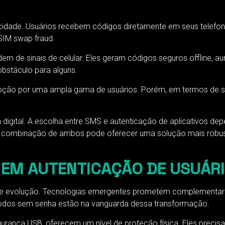
licidade. Usuários recebem códigos diretamente em seus telefo
SIM swap fraud.
dem de sinais de celular. Eles geram códigos seguros offline, 
obstáculo para alguns.
 adoção por uma ampla gama de usuários. Porém, em termos de 
gital. A escolha entre SMS e autenticação de aplicativos de
a combinação de ambos pode oferecer uma solução mais robus
 EM AUTENTICAÇÃO DE USUÁR
 evolução. Tecnologias emergentes prometem complementar ou 
métodos sem senha estão na vanguarda dessa transformação.
rança USB, oferecem um nível de proteção física. Eles precis