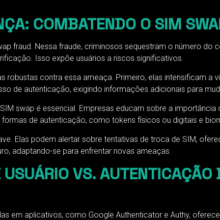
NÇA: COMBATENDO O SIM SWA
ap fraud. Nessa fraude, criminosos sequestram o número do ce
ificação. Isso expõe usuários a riscos significativos.
obustas contra essa ameaça. Primeiro, elas intensificam a vig
so de autenticação, exigindo informações adicionais para mu
 SIM swap é essencial. Empresas educam sobre a importância de
rmas de autenticação, como tokens físicos ou digitais e biom
e. Elas podem alertar sobre tentativas de troca de SIM, ofe
o, adaptando-se para enfrentar novas ameaças.
 USUÁRIO VS. AUTENTICAÇÃO 
as em aplicativos, como Google Authenticator e Authy, oferec