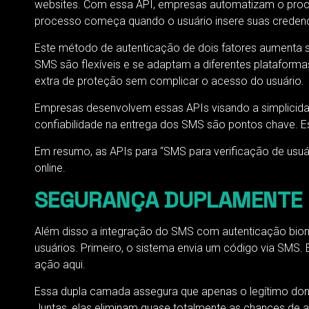
websites. Com essa API, empresas automatizam o proce
processo começa quando o usuário insere suas credenc
Este método de autenticação de dois fatores aumenta s
SMS são flexíveis e se adaptam a diferentes plataform
extra de proteção sem complicar o acesso do usuário.
Empresas desenvolvem essas APIs visando a simplicidad
confiabilidade na entrega dos SMS são pontos chave. E
Em resumo, as APIs para “SMS para verificação de usuári
online.
SEGURANÇA DUPLAMENTE F
Além disso a integração do SMS com autenticação biomé
usuários. Primeiro, o sistema envia um código via SMS. 
ação aqui.
Essa dupla camada assegura que apenas o legítimo dono 
Juntas, elas eliminam quase totalmente as chances de 