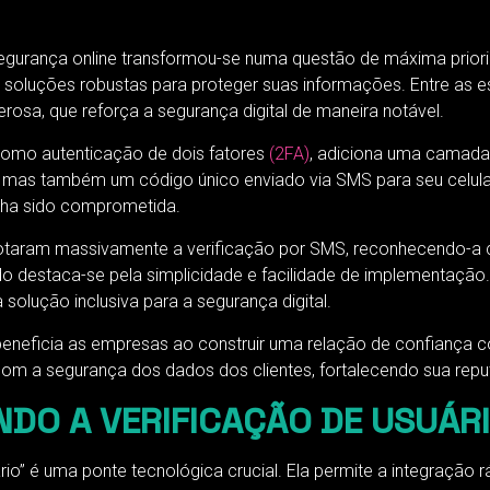
egurança online transformou-se numa questão de máxima priori
oluções robustas para proteger suas informações. Entre as es
rosa, que reforça a segurança digital de maneira notável.
como autenticação de dois fatores
(2FA)
, adiciona uma camada 
, mas também um código único enviado via SMS para seu celula
nha sido comprometida.
adotaram massivamente a verificação por SMS, reconhecendo-a
o destaca-se pela simplicidade e facilidade de implementação
 solução inclusiva para a segurança digital.
 beneficia as empresas ao construir uma relação de confiança 
 a segurança dos dados dos clientes, fortalecendo sua reputa
NDO A VERIFICAÇÃO DE USUÁR
io” é uma ponte tecnológica crucial. Ela permite a integração 