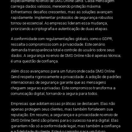
especialmente no envio de SMS Online Send. Cada mensagem
carrega dados valiosos, merecendo proteção máxima.
Enfrentamos desafios crescentes, mas as soluções avançam
rapidamente. Implementar protocolos de segurança robustos
tornou-se essencial. As empresas lideram essa mudança,
priorizando a criptografia e autenticação de duas etapas.
A conformidade com regulamentações globais, como o GDPR,
ressalta o compromisso com a privacidade. Este cenário
demanda transparência total e controle do usuário sobre seus
dados. A segurança no envio de SMS Online não é apenas técnica;
é uma questão de confiança.
Além disso avançamos para um futuro onde cada SMS Online
Send respeita rigorosamente a privacidade. A adoção de padrões
internacionais de segurança garante que as mensagens
cheguem seguras e privadas. Este compromisso transforma a
comunicação digital, tornando-a segura para todos.
Empresas que adotam essas práticas se destacam. Elas não
apenas protegem seus clientes, mas também fortalecem sua
reputação. Em resumo, a segurança e a privacidade no envio de
SMS Online Send são pilares para o sucesso na era digital. Elas
garantem não só a conformidade legal, mas também a confiança
e a fidelidade do cliente. Este é o caminho para um futuro