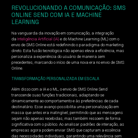
REVOLUCIONANDO A COMUNICAÇÃO: SMS
ONLINE SEND COM IA E MACHINE
LEARNING
Na vanguarda da inovação em comunicação, a integração
da
Inteligência Artificial (IA)
e do Machine Learning (ML) com o
envio de SMS Online está redefinindo o paradigma do marketing
direto. Esta fusão tecnológica não apenas eleva a eficiência, mas
personaliza a experiência do usuário de maneira sem
precedentes, marcando o início de uma nova era no envio de SMS
Online.
TRANSFORMAÇÃO PERSONALIZADA EM ESCALA
Além disso com a IA e o ML, o envio de SMS Online Send
transcende suas funções tradicionais, adaptando-se
dinamicamente ao comportamento e às preferências de cada
destinatário. Esse avanço possibilita uma personalização em
massa que antes era inatingível, permitindo que as mensagens
sejam não apenas recebidas, mas também ressoem de forma
significativa com o público. Ao analisar padrões de interação, as
empresas agora podem enviar SMS que capturam a essência
das necessidades individuais, garantindo uma relevância sem