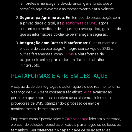
lembretes e mensagens de cobrança, garantindo que o
conteúdo seja relevante e no momento certo para o cliente.
Segurança Aprimorada:
Em tempos de preocupação com
a privacidade digital, as
plataformas de SMS
agora
contam com medidas de segurança avançadas, garantindo
que as informações do cliente permaneçam seguras.
Integração com Outras Plataformas:
Quer aumentar a
eficácia de sua estratégia? Integre seu serviço de SMS a
outras ferramentas, como
CRMs
e plataformas de
pagamento online, para criar um fluxo de trabalho
ininterrupto.
PLATAFORMAS E APIS EM DESTAQUE
A capacidade de integração e automação é o que realmente torna
o serviço de SMS para cobrança tão eficaz.
APIs
avançadas
permitem que empresas conectem seus sistemas internos a
provedores de SMS, otimizando o processo de envio e
monitoramento de mensagens.
Empresas como SpeedMarket e
ZAP Message
lideram o mercado,
oferecendo soluções robustas e flexíveis para negócios de todos os
tamanhos. Seu diferencial? A capacidade de se adaptar às