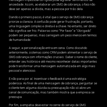
ansiedade. Assim, ao elaborar um SMS de cobrança, o foco não
deve ser apenas a dívida, mas a pessoa por trás dela.
Dando o primeiro passo, é vital que o serviço de SMS cobrança
priorize a clareza. A confusão pode gerar frustração, portanto,
uma linguagem simples e direta é a chave. No entanto, ser direto
não significa ser frio. Palavras como “Por favor” e “Obrigado”
podem ser pequenas, mas carregam um peso imenso em termos
de humanidade.
A seguir, a personalização entra em cena. Como discutido
anteriormente, sistemas como CRM podem alimentar o serviço de
SMS cobrança com informações cruciais. Saber o nome do cliente,
entender seu histórico e até mesmo reconhecer datas importantes
pode transformar uma mensagem automatizada em algo mais
pessoal e atencioso.
E não para por aí. Incentivar o feedback é uma estratégia
poderosa. Ao final de uma mensagem de cobrança, perguntar se
o cliente tem alguma dúvida ou preocupação não só abre um
canal de comunicação, mas também mostra que a empresa se
preocupa.
Por fim, a empatia deve estar no cerne do serviço de SMS