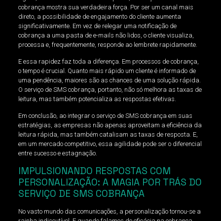
cobrança mostra sua verdadeira força. Por ser um canal mais
direto, a possibilidade de engajamento do cliente aumenta
significativamente. Em vez de relegar uma notificação de
cobrança a uma pasta de e-mails não lidos, o cliente visualiza,
processa e, frequentemente, responde ao lembrete rapidamente.
E essa rapidez faz toda a diferença. Em processos de cobrança,
o tempo é crucial. Quanto mais rápido um cliente é informado de
uma pendência, maiores são as chances de uma solução rápida.
O serviço de SMS cobrança, portanto, não só melhora as taxas de
leitura, mas também potencializa as respostas efetivas.
Em conclusão, ao integrar o serviço de SMS cobrança em suas
estratégias, as empresas não apenas aproveitam a eficiência da
leitura rápida, mas também catalisam as taxas de resposta. E,
em um mercado competitivo, essa agilidade pode ser o diferencial
entre sucesso e estagnação.
IMPULSIONANDO RESPOSTAS COM
PERSONALIZAÇÃO: A MAGIA POR TRÁS DO
SERVIÇO DE SMS COBRANÇA
No vasto mundo das comunicações, a personalização tornou-se a
rainha indiscutível. E quando falamos de eficácia na cobrança,