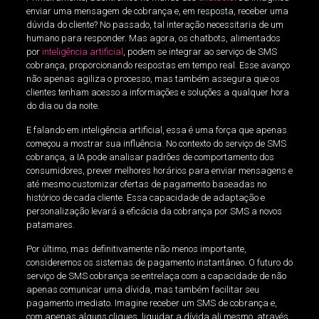
enviar uma mensagem de cobrança e, em resposta, receber uma
dúvida do cliente? No passado, tal interação necessitaria de um
humano para responder. Mas agora, os chatbots, alimentados
por
inteligência artificial
, podem se integrar ao serviço de SMS
cobrança, proporcionando respostas em tempo real. Esse avanço
não apenas agiliza o processo, mas também assegura que os
clientes tenham acesso a informações e soluções a qualquer hora
do dia ou da noite.
E falando em inteligência artificial, essa é uma força que apenas
começou a mostrar sua influência. No contexto do serviço de SMS
cobrança, a IA pode analisar padrões de comportamento dos
consumidores, prever melhores horários para enviar mensagens e
até mesmo customizar ofertas de pagamento baseadas no
histórico de cada cliente. Essa capacidade de adaptação e
personalização levará a eficácia da cobrança por SMS a novos
patamares.
Por último, mas definitivamente não menos importante,
consideremos os sistemas de pagamento instantâneo. O futuro do
serviço de SMS cobrança se entrelaça com a capacidade de não
apenas comunicar uma dívida, mas também facilitar seu
pagamento imediato. Imagine receber um SMS de cobrança e,
com apenas alguns cliques, liquidar a dívida ali mesmo, através