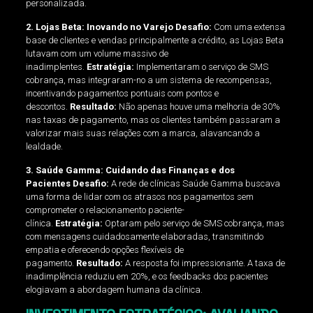
personalizada.
2. Lojas Beta: Inovando no Varejo
Desafio:
Com uma extensa
base de clientes e vendas principalmente a crédito, as Lojas Beta
lutavam com um volume massivo de
inadimplentes.
Estratégia:
Implementaram o serviço de SMS
cobrança, mas integraram-no a um sistema de recompensas,
incentivando pagamentos pontuais com pontos e
descontos.
Resultado:
Não apenas houve uma melhoria de 30%
nas taxas de pagamento, mas os clientes também passaram a
valorizar mais suas relações com a marca, alavancando a
lealdade.
3. Saúde Gamma: Cuidando das Finanças e dos
Pacientes
Desafio:
A rede de clínicas Saúde Gamma buscava
uma forma de lidar com os atrasos nos pagamentos sem
comprometer o relacionamento paciente-
clínica.
Estratégia:
Optaram pelo serviço de SMS cobrança, mas
com mensagens cuidadosamente elaboradas, transmitindo
empatia e oferecendo opções flexíveis de
pagamento.
Resultado:
A resposta foi impressionante. A taxa de
inadimplência reduziu em 20%, e os feedbacks dos pacientes
elogiavam a abordagem humana da clínica.