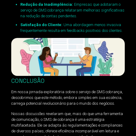
Redução da Inadimplência:
Empresas que adotaram o
serviço de SMS cobrança relataram melhorias significativas
na redução de contas pendentes.
Satisfação do Cliente:
Uma abordagem menos invasiva
frequentemente resulta em feedbacks positivos dos clientes.
CONCLUSÃO
Em nossa jornada exploratória sobre o serviço de SMS cobrança,
descobrimos que este método, embora simples em sua essência,
carrega potencial revolucionário para o mundo dos negócios.
Nossas discussões revelaram que, mais do que uma ferramenta
de comunicação, o SMS de cobrança é uma estratégia
multifacetada. Ele se adapta às regulamentações e compliances
de diversos países, oferece eficiência incomparável em leitura e