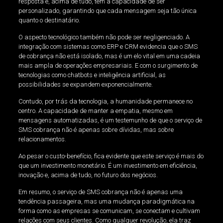
resposta e, acima de tudo, tem a capacidade de ser
personalizado, garantindo que cada mensagem seja tão única
quanto o destinatário.
O aspecto tecnológico também não pode ser negligenciado. A
integração com sistemas como ERP e CRM evidencia que o SMS
de cobrança não está isolado, mas é um elo vital em uma cadeia
mais ampla de operações empresariais. E com o surgimento de
tecnologias como chatbots e inteligência artificial, as
possibilidades se expandem exponencialmente.
Contudo, por trás da tecnologia, a humanidade permanece no
centro. A capacidade de manter a empatia, mesmo em
mensagens automatizadas, é um testemunho de que o serviço de
SMS cobrança não é apenas sobre dívidas, mas sobre
relacionamentos.
Ao pesar o custo-benefício, fica evidente que este serviço é mais do
que um investimento monetário. É um investimento em eficiência,
inovação e, acima de tudo, no futuro dos negócios.
Em resumo, o serviço de SMS cobrança não é apenas uma
tendência passageira, mas uma mudança paradigmática na
forma como as empresas se comunicam, se conectam e cultivam
relações com seus clientes. Como qualquer revolução, ela traz