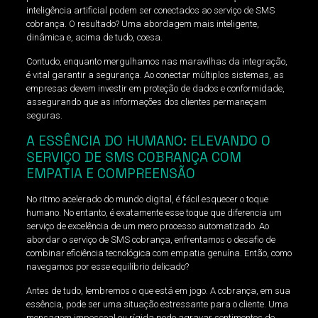
inteligência artificial podem ser conectados ao serviço de SMS
cobrança. O resultado? Uma abordagem mais inteligente,
dinâmica e, acima de tudo, coesa.
Contudo, enquanto mergulhamos nas maravilhas da integração,
é vital garantir a segurança. Ao conectar múltiplos sistemas, as
empresas devem investir em proteção de dados e conformidade,
assegurando que as informações dos clientes permaneçam
seguras.
A ESSÊNCIA DO HUMANO: ELEVANDO O
SERVIÇO DE SMS COBRANÇA COM
EMPATIA E COMPREENSÃO
No ritmo acelerado do mundo digital, é fácil esquecer o toque
humano. No entanto, é exatamente esse toque que diferencia um
serviço de excelência de um mero processo automatizado. Ao
abordar o serviço de SMS cobrança, enfrentamos o desafio de
combinar eficiência tecnológica com empatia genuína. Então, como
navegamos por esse equilíbrio delicado?
Antes de tudo, lembremos o que está em jogo. A cobrança, em sua
essência, pode ser uma situação estressante para o cliente. Uma
mensagem impessoal ou rígida pode agravar sentimentos de