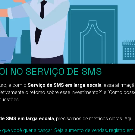
OI NO SERVIÇO DE SMS
curo, e com o
Serviço de SMS em larga escala
, essa afirmaç
efetivamente o retorno sobre esse investimento?” e “Como poss
questões.
de SMS em larga escala
, precisamos de métricas claras. Aqu
o que você quer alcançar. Seja aumento de vendas, registro em