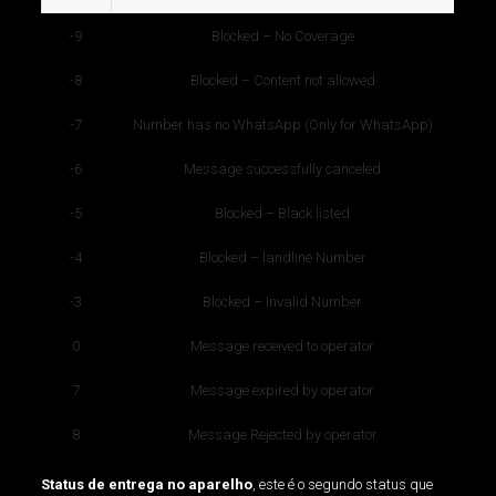
-9
Blocked – No Coverage
-8
Blocked – Content not allowed
-7
Number has no WhatsApp (Only for WhatsApp)
-6
Message successfully canceled
-5
Blocked – Black listed
-4
Blocked – landline Number
-3
Blocked – Invalid Number
0
Message received to operator
7
Message expired by operator
8
Message Rejected by operator
Status de entrega no aparelho
, este é o segundo status que