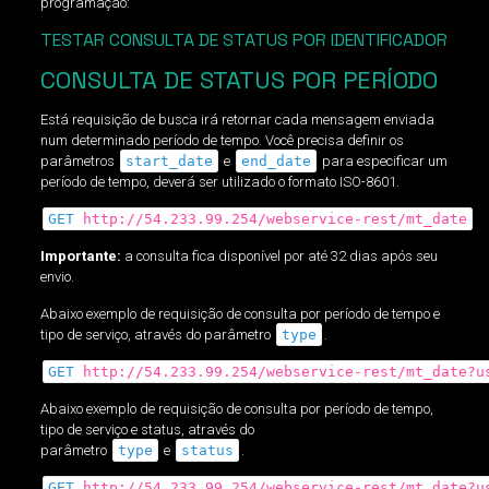
programação:
TESTAR CONSULTA DE STATUS POR IDENTIFICADOR
CONSULTA DE STATUS POR PERÍODO
Está requisição de busca irá retornar cada mensagem enviada
num determinado período de tempo. Você precisa definir os
parâmetros
start_date
e
end_date
para especificar um
período de tempo, deverá ser utilizado o formato ISO-8601.
GET
http://54.233.99.254/webservice-rest/mt_date
Importante:
a consulta fica disponível por até 32 dias após seu
envio.
Abaixo exemplo de requisição de consulta por período de tempo e
tipo de serviço, através do parâmetro
type
.
GET
http://54.233.99.254/webservice-rest/mt_date?u
Abaixo exemplo de requisição de consulta por período de tempo,
tipo de serviço e status, através do
parâmetro
type
e
status
.
GET
http://54.233.99.254/webservice-rest/mt_date?u