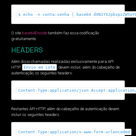
$ echo -n conta:senha | base64 dXN1YXJpbzpzZW5oY
O site
base64Encode
também faz essa codificação
gratuitamente.
HEADERS
Além disso chamadas realizadas exclusivamente para API
HTTP
Envio em Lote
devem incluir, além do cabeçalho de
autenticação, os seguintes headers:
Content-Type:application/json Accept:application
Restantes API HTTP, além do cabeçalho de autenticação devem
incluir os seguintes headers:
Content-Type:application/x-www-form-urlencoded