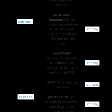
mensagem a ser
enviada.
(WHATSAPP
Imagem)
:URL da
content
*
imagem hospedada em
seu servidor. Aceito
string
arquivo .jpg com até
1MB e máximo 1024
pixels.
(WHATSAPP
Vídeo)
:URL do vídeo
hospedado em seu
string
servidor. Aceito arquivo
.mp4 com até 2MB.
(SMS)
:Parâmetro não
string
utilizado.
caption
(WHATSAPP)
:Texto
com até 490 caracteres
string
para legenda de
imagem ou vídeo.