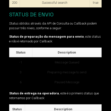
200
Successful search
true
STATUS DE ENVIO
Status obtidos através da API de Consulta ou Callback podem
possuir três níveis, conforme a seguir:
Status de preparação da mensagem para envio
, este status
e não é retornado por Callback:
Status
Description
-1
Message Queued
3
Preparing message to send
6
Paused Message
Status de entrega na operadora
, este é o primeiro status que
retornamos por Callback:
Status
Description