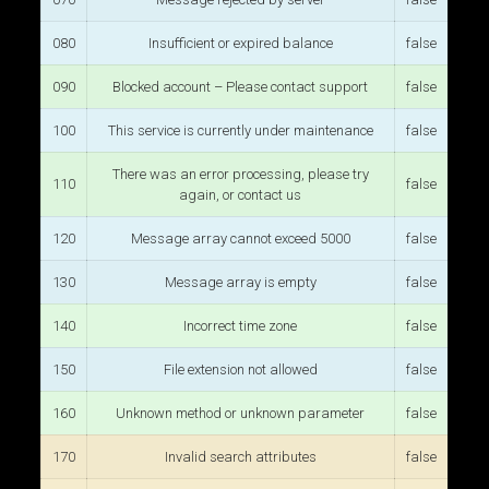
080
Insufficient or expired balance
false
090
Blocked account – Please contact support
false
100
This service is currently under maintenance
false
There was an error processing, please try
110
false
again, or contact us
120
Message array cannot exceed 5000
false
130
Message array is empty
false
140
Incorrect time zone
false
150
File extension not allowed
false
160
Unknown method or unknown parameter
false
170
Invalid search attributes
false