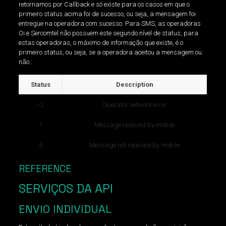
retornamos por Callback e só existe para os casos em que o
primeiro status acima foi de sucesso, ou seja, a mensagem foi
entregue na operadora com sucesso. Para SMS, as operadoras
Oi e Sercomtel não possuem este segundo nível de status, para
estas operadoras, o máximo de informação que existe, é o
primeiro status, ou seja, se a operadora aceitou a mensagem ou
não.:
Status
Description
-2
Operator network error
1
Message received by mobile
9
Message not received by mobile
REFERENCE
SERVIÇOS DA API
ENVIO INDIVIDUAL