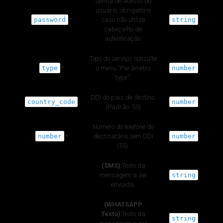
Senha de acesso do
usuário, obrigatório
password
*
caso não utilize
string
cabeçalho de
autenticação.
Tipo do serviço, consulte
type
*
o menu “Parâmetro
number
type”.
DDI do país de destino.
country_code
number
(Padrão: 55)
Número do telefone do
number
*
destinatário sem DDI
number
(55).
(SMS)
:Texto da
mensagem a ser
string
enviada.
(WHATSAPP
Texto)
:Texto da
string