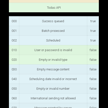
Todas API
000
Success queued
true
001
Batch processed
true
002
Scheduled
true
010
User or password is invalid
false
020
Empty or invalid type
false
030
Empty message content
false
040
Scheduling date invalid or incorrect
false
050
Empty or invalid number
false
060
International sending not allowed
false
070
Message rejected by server
false