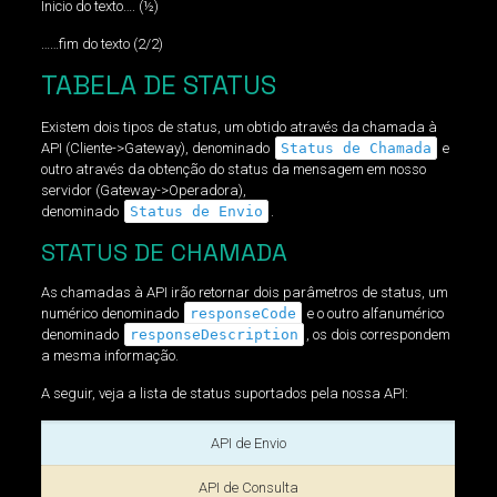
Inicio do texto…. (½)
……fim do texto (2/2)
TABELA DE STATUS
Existem dois tipos de status, um obtido através da chamada à
API (Cliente->Gateway), denominado
Status de Chamada
e
outro através da obtenção do status da mensagem em nosso
servidor (Gateway->Operadora),
denominado
Status de Envio
.
STATUS DE CHAMADA
As chamadas à API irão retornar dois parâmetros de status, um
numérico denominado
responseCode
e o outro alfanumérico
denominado
responseDescription
, os dois correspondem
a mesma informação.
A seguir, veja a lista de status suportados pela nossa API:
API de Envio
API de Consulta