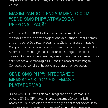
respeitosa. Afinal, a confiança do usuário é nosso bem mais
valioso.
MAXIMIZANDO O ENGAJAMENTO COM
“SEND SMS PHP” ATRAVÉS DA
PERSONALIZAÇÃO
Além disso Send SMS PHP transforma a comunicação em
massa. Personalizar mensagens cativa o usuário. Inserir nomes
cria uma conexão direta. A segmentação amplia esse impacto.
Comportamentos e localizações direcionam conteúdos relevantes.
Assim, cada mensagem sente-se única. O engajamento do
usuário dispara. A personalização é a chave. Ela faz o receptor se
sentir especial. A tecnologia PHP facilita essa customização.
Comece a personalizar hoje e veja o engajamento crescer.
SEND SMS PHP”: INTEGRANDO
MENSAGENS COM SISTEMAS E
PLATAFORMAS
“Send SMS PHP” revoluciona a integração de sistemas. Ele
conecta SMS a CRM, e-commerce e automação de marketing.
Ações dos usuários disparam mensagens personalizadas. Isso
cria experiências coesas. A automação simplifica o processo,