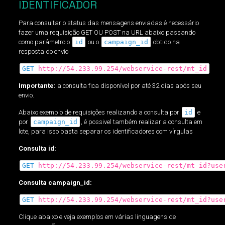
IDENTIFICADOR
Para consultar o status das mensagens enviadas é necessário
fazer uma requisição GET OU POST na URL abaixo passando
como parâmetro o
id
ou o
campaign_id
obtido na
resposta do envio
GET
http://54.233.99.254/webservice-rest/mt_id
Importante:
a consulta fica disponível por até 32 dias após seu
envio.
Abaixo exemplo de requisições realizando a consulta por
id
e
por
campaign_id
, é possivel também realizar a consulta em
lote, para isso basta separar os identificadores com vírgulas
Consulta id:
GET
http://54.233.99.254/webservice-rest/mt_id?use
Consulta campaign_id:
GET
http://54.233.99.254/webservice-rest/mt_id?use
Clique abaixo e veja exemplos em várias linguagens de