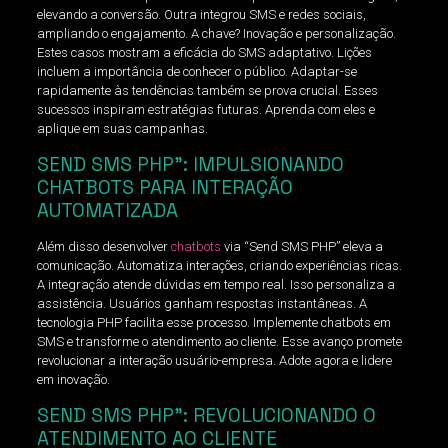
elevando a conversão. Outra integrou SMS e redes sociais,
ampliando o engajamento. A chave? Inovação e personalização.
Estes casos mostram a eficácia do SMS adaptativo. Lições
incluem a importância de conhecer o público. Adaptar-se
rapidamente às tendências também se prova crucial. Esses
sucessos inspiram estratégias futuras. Aprenda com eles e
aplique em suas campanhas.
SEND SMS PHP”: IMPULSIONANDO
CHATBOTS PARA INTERAÇÃO
AUTOMATIZADA
Além disso desenvolver
chatbots
via “Send SMS PHP” eleva a
comunicação. Automatiza interações, criando experiências ricas.
A integração atende dúvidas em tempo real. Isso personaliza a
assistência. Usuários ganham respostas instantâneas. A
tecnologia PHP facilita esse processo. Implemente chatbots em
SMS e transforme o atendimento ao cliente. Esse avanço promete
revolucionar a interação usuário-empresa. Adote agora e lidere
em inovação.
SEND SMS PHP”: REVOLUCIONANDO O
ATENDIMENTO AO CLIENTE