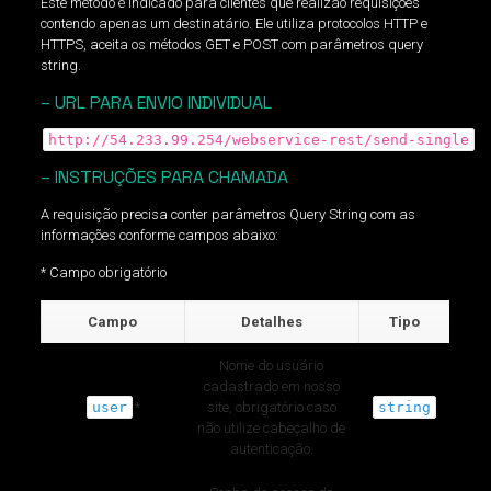
Este método é indicado para clientes que realizão requisições
contendo apenas um destinatário. Ele utiliza protocolos HTTP e
HTTPS, aceita os métodos GET e POST com parâmetros query
string.
– URL PARA ENVIO INDIVIDUAL
http://54.233.99.254/webservice-rest/send-single
– INSTRUÇÕES PARA CHAMADA
A requisição precisa conter parâmetros Query String com as
informações conforme campos abaixo:
* Campo obrigatório
Campo
Detalhes
Tipo
Nome do usuário
cadastrado em nosso
user
*
site, obrigatório caso
string
não utilize cabeçalho de
autenticação.