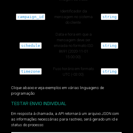
Identificador da
campaign_id
mensagem no sistema
string
do cliente.
Data e hora em que a
mensagem deve ser
schedule
enviada no formato ISO
string
8691 (2020-11-01
15:00:00).
Fuso horário em formato
timezone
string
UTC (-03:00).
Clique abaixo e veja exemplos em várias linguagens de
programação:
TESTAR ENVIO INDIVIDUAL
Em resposta à chamada, a API retornará um arquivo JSON com
as informações necessárias para rastreio, será gerado um id e
status do processo: