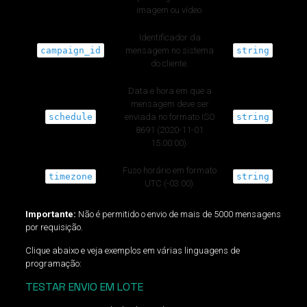
imagem ou vídeo.
Identificador da
campaign_id
mensagem no sistema
string
do cliente.
Data e hora em que a
mensagem deve ser
schedule
enviada no formato ISO
string
8691 (2020-11-01
15:00:00).
Fuso horário em formato
timezone
string
UTC (-03:00).
Importante:
Não é permitido o envio de mais de 5000 mensagens
por requisição.
Clique abaixo e veja exemplos em várias linguagens de
programação:
TESTAR ENVIO EM LOTE