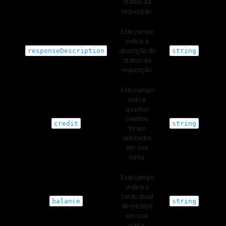
status da
requisição.
Este campo
indica a
responseDescription
descrição do
string
status da
requisição.
Este campo
indica
quantos
créditos
credit
string
foram
debitados
em sua
conta.
Este campo
indica o
saldo atual
balance
string
de créditos
em sua
conta.