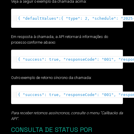
Veja a seguir o exemplo da chamada acima:
{
"defaultValues"
:
{
"type"
:
2
,
"schedule"
:
"2025
Em resposta à chamada, a API retornará informações do
processo conforme abaixo:
{
"success"
:
true
,
"responseCode"
:
"001"
,
"respo
Outro exemplo de retorno síncrono da chamada:
{
"success"
:
true
,
"responseCode"
:
"001"
,
"respo
Para receber retornos assíncronos, consulte o menu “Callbacks da
API”.
CONSULTA DE STATUS POR