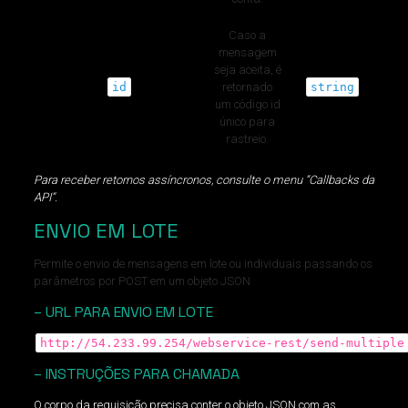
Caso a
mensagem
seja aceita, é
id
retornado
string
um código id
único para
rastreio.
Para receber retornos assíncronos, consulte o menu “Callbacks da
API”.
ENVIO EM LOTE
Permite o envio de mensagens em lote ou individuais passando os
parâmetros por POST em um objeto JSON
– URL PARA ENVIO EM LOTE
http://54.233.99.254/webservice-rest/send-multiple
– INSTRUÇÕES PARA CHAMADA
O corpo da requisição precisa conter o objeto JSON com as