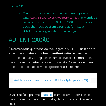
API REST
Seu sistema deve realizar uma chamada para a
URL
http://54.233.99.254/webservice-rest/
, enviando os
parâmetros por meio de GET ou POST. O retorno para
cada chamada será um JSON cujo formato é
detalhado ao longo desta documentação.
AUTENTICAÇÃO
É recomendado que todas as requisições a API HTTP utilize para
autenticação cabeçalhos
Basic Authorization
em vez de
parâmetros query string. Neste campo deve ser informado seu
usuário e senha cadastrados em nosso site. Caso haja erro na
autenticação, o respectivo código de erro será retornado.
Authorization: Basic dXN1YXJpbzpzZW5oYQ=
O valor após a palavra
Basic
é uma chave Base64 de seu
usuário e senha. Para obter o valor, utilize o comando base64 do
linux: