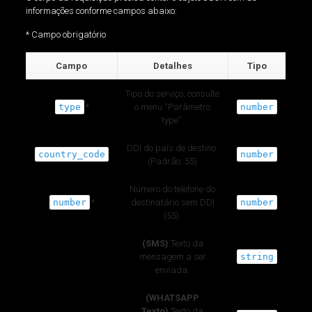
informações conforme campos abaixo:
* Campo obrigatório
Campo
Detalhes
Tipo
Tipo do serviço, consulte
type
*
o menu “Parâmetro
number
type”.
DDI do país de destino.
country_code
number
(Padrão: 55)
Número do telefone do
number
*
destinatário sem DDI
number
(55).
(SMS)
:Texto da
mensagem a ser
string
enviada.
(WHATSAPP
Texto)
:Texto da