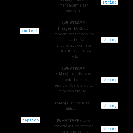
string
mensagem a ser
enviada.
(WHATSAPP
Imagem)
:URL da
content
*
imagem hospedada em
seu servidor. Aceito
string
arquivo .jpg com até
1MB e máximo 1024
pixels.
(WHATSAPP
Vídeo)
:URL do vídeo
hospedado em seu
string
servidor. Aceito arquivo
.mp4 com até 2MB.
(SMS)
:Parâmetro não
string
utilizado.
caption
(WHATSAPP)
:Texto
com até 490 caracteres
string
para legenda de