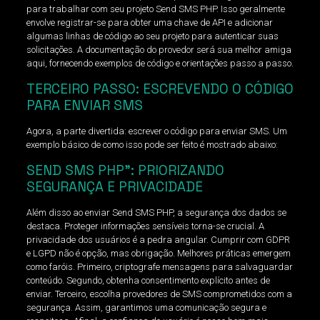
para trabalhar com seu projeto Send SMS PHP. Isso geralmente
envolve registrar-se para obter uma chave de API e adicionar
algumas linhas de código ao seu projeto para autenticar suas
solicitações. A documentação do provedor será sua melhor amiga
aqui, fornecendo exemplos de código e orientações passo a passo.
TERCEIRO PASSO: ESCREVENDO O CÓDIGO
PARA ENVIAR SMS
Agora, a parte divertida: escrever o código para enviar SMS. Um
exemplo básico de como isso pode ser feito é mostrado abaixo:
SEND SMS PHP”: PRIORIZANDO
SEGURANÇA E PRIVACIDADE
Além disso ao enviar Send SMS PHP, a segurança dos dados se
destaca. Proteger informações sensíveis torna-se crucial. A
privacidade dos usuários é a pedra angular. Cumprir com GDPR
e LGPD não é opção, mas obrigação. Melhores práticas emergem
como faróis. Primeiro, criptografe mensagens para salvaguardar
conteúdo. Segundo, obtenha consentimento explícito antes de
enviar. Terceiro, escolha provedores de SMS comprometidos com a
segurança. Assim, garantimos uma comunicação segura e