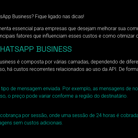
App Business? Fique ligado nas dicas!
enta essencial para empresas que desejam melhorar sua comun
ncipais fatores que influenciam esses custos e como otimizar 
WHATSAPP BUSINESS
Business é composta por várias camadas, dependendo de difer
so, há custos recorrentes relacionados ao uso da API. De form
tipo de mensagem enviada. Por exemplo, as mensagens de noti
o, o preço pode variar conforme a região do destinatário.
 cobrança por sessão, onde uma sessão de 24 horas é cobrada d
agens sem custos adicionais.