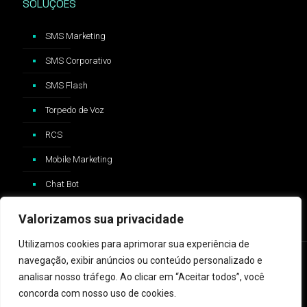
SOLUÇÕES
SMS Marketing
SMS Corporativo
SMS Flash
Torpedo de Voz
RCS
Mobile Marketing
Chat Bot
Valorizamos sua privacidade
Utilizamos cookies para aprimorar sua experiência de
navegação, exibir anúncios ou conteúdo personalizado e
analisar nosso tráfego. Ao clicar em “Aceitar todos”, você
concorda com nosso uso de cookies.
2024 © ZAP Message - Logo e trademark Whatsapp®️ são