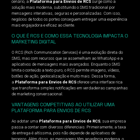
cenário, a
Plataforma para Envios de RCS
surge como a
solução mais moderna, substituindo o SMS tradicional por
mensagens interativas, seguras e personalizadas. Com isso,
negócios de todos os portes conseguem entregar uma experiência
mais engajadora e eficaz ao cliente.
O QUE É RCS E COMO ESSA TECNOLOGIA IMPACTA O
MARKETING DIGITAL
O RCS (Rich Communication Services) é uma evolução direta do
SMS, mas com recursos que se assemelham ao WhatsApp e a
aplicativos de mensagens mais avançados. Enquanto o SMS
limita o conteúdo a texto puro, o RCS permite imagens, vídeos,
botões de ação, geolocalização e muito mais. Dessa forma,
a
Plataforma para Envios de RCS
oferece uma interface rica
que transforma simples notificações em verdadeiras campanhas
de marketing conversacional.
VANTAGENS COMPETITIVAS AO UTILIZAR UMA
PLATAFORMA PARA ENVIOS DE RCS
Ao adotar uma
Plataforma para Envios de RCS
, sua empresa
passa a contar com diversos diferenciais. Primeiramente, a taxa
de entrega é altíssima, pois não depende de aplicativos de
terceiros. Além disso, as mensagens têm aparência moderna, o