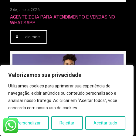
3 de julho de 2026
AGENTE DE IA PARA ATENDIMENTO E VENDAS NO
WHATSAPP
Leia mais
Valorizamos sua privacidade
Utilizamos cookies para aprimorar sua experiência de
navegação, exibir anúncios ou conteúdo personalizado e
18 de junho de 2026
analisar nosso tráfego. Ao clicar em “Aceitar todos”, você
AUTOMAÇÃO OMNICHANNEL COM IA: INTEGRADA
concorda com nosso uso de cookies.
COM API OFICIAL
Personalizar
Rejeitar
Aceitar tudo
Leia mais