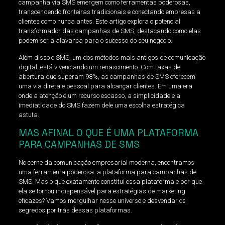
campanha via SMS emergem como ferramentas poderosas,
transcendendo fronteiras tradicionais e conectando empresas a
clientes como nunca antes. Este artigo explora o potencial
transformador das campanhas de SMS, destacando como elas
podem ser a alavanca para o sucesso do seu negócio.
Além disso o SMS, um dos métodos mais antigos de comunicação
digital, está vivenciando um renascimento. Com taxas de
abertura que superam 98%, as campanhas de SMS oferecem
uma via direta e pessoal para alcançar clientes. Em uma era
onde a atenção é um recurso escasso, a simplicidade e a
imediatidade do SMS fazem dele uma escolha estratégica
astuta.
MAS AFINAL O QUE É UMA PLATAFORMA
PARA CAMPANHAS DE SMS
No cerne da comunicação empresarial moderna, encontramos
uma ferramenta poderosa: a plataforma para campanhas de
SMS. Mas o que exatamente constitui essa plataforma e por que
ela se tornou indispensável para estratégias de marketing
eficazes? Vamos mergulhar nesse universo e desvendar os
segredos por trás dessas plataformas.