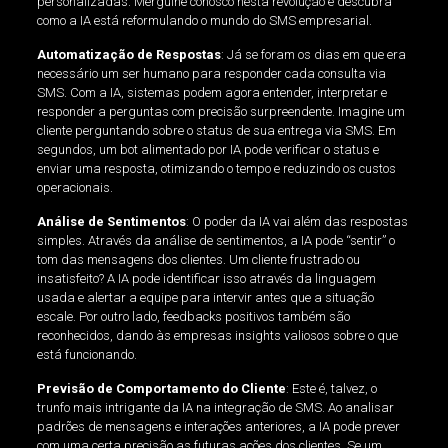
personalizadas. Mergulhe conosco nesta revolução e descubra
como a IA está reformulando o mundo do SMS empresarial.
Automatização de Respostas
: Já se foram os dias em que era
necessário um ser humano para responder cada consulta via
SMS. Com a IA, sistemas podem agora entender, interpretar e
responder a perguntas com precisão surpreendente. Imagine um
cliente perguntando sobre o status de sua entrega via SMS. Em
segundos, um bot alimentado por IA pode verificar o status e
enviar uma resposta, otimizando o tempo e reduzindo os custos
operacionais.
Análise de Sentimentos
: O poder da IA vai além das respostas
simples. Através da análise de sentimentos, a IA pode “sentir” o
tom das mensagens dos clientes. Um cliente frustrado ou
insatisfeito? A IA pode identificar isso através da linguagem
usada e alertar a equipe para intervir antes que a situação
escale. Por outro lado, feedbacks positivos também são
reconhecidos, dando às empresas insights valiosos sobre o que
está funcionando.
Previsão de Comportamento do Cliente
: Este é, talvez, o
trunfo mais intrigante da IA na integração de SMS. Ao analisar
padrões de mensagens e interações anteriores, a IA pode prever
com uma certa precisão as futuras ações dos clientes. Se um