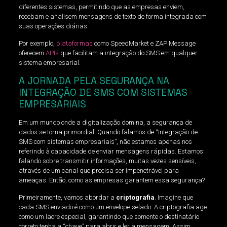
diferentes sistemas, permitindo que as empresas enviem,
recebam e analisem mensagens de texto de forma integrada com
suas operações diárias.
Por exemplo,
plataformas
como SpeedMarket e ZAP Message
oferecem
APIs
que facilitam a integração do SMS em qualquer
sistema empresarial.
A JORNADA PELA SEGURANÇA NA
INTEGRAÇÃO DE SMS COM SISTEMAS
EMPRESARIAIS
Em um mundo onde a digitalização domina, a segurança de
dados se torna primordial. Quando falamos de “Integração de
SMS com sistemas empresariais”, não estamos apenas nos
referindo à capacidade de enviar mensagens rápidas. Estamos
falando sobre transmitir informações, muitas vezes sensíveis,
através de um canal que precisa ser impenetrável para
ameaças. Então, como as empresas garantem essa segurança?
Primeiramente, vamos abordar a
criptografia
. Imagine que
cada SMS enviado é como um envelope selado. A criptografia age
como um lacre especial, garantindo que somente o destinatário
correto tenha a “chave” para abrir e ler a mensagem. Assim,