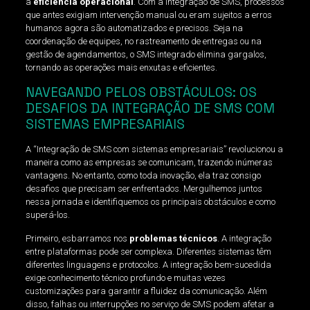
a
eficiência operacional
. Com a Integração de SMS, processos
que antes exigiam intervenção manual ou eram sujeitos a erros
humanos agora são automatizados e precisos. Seja na
coordenação de equipes, no rastreamento de entregas ou na
gestão de agendamentos, o SMS integrado elimina gargalos,
tornando as operações mais enxutas e eficientes.
NAVEGANDO PELOS OBSTÁCULOS: OS
DESAFIOS DA INTEGRAÇÃO DE SMS COM
SISTEMAS EMPRESARIAIS
A “Integração de SMS com sistemas empresariais” revolucionou a
maneira como as empresas se comunicam, trazendo inúmeras
vantagens. No entanto, como toda inovação, ela traz consigo
desafios que precisam ser enfrentados. Mergulhemos juntos
nessa jornada e identifiquemos os principais obstáculos e como
superá-los.
Primeiro, esbarramos nos
problemas técnicos
. A integração
entre plataformas pode ser complexa. Diferentes sistemas têm
diferentes linguagens e protocolos. A integração bem-sucedida
exige conhecimento técnico profundo e muitas vezes
customizações para garantir a fluidez da comunicação. Além
disso, falhas ou interrupções no serviço de SMS podem afetar a