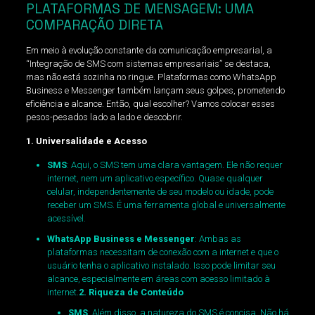
PLATAFORMAS DE MENSAGEM: UMA
COMPARAÇÃO DIRETA
Em meio à evolução constante da comunicação empresarial, a
“Integração de SMS com sistemas empresariais” se destaca,
mas não está sozinha no ringue. Plataformas como WhatsApp
Business e Messenger também lançam seus golpes, prometendo
eficiência e alcance. Então, qual escolher? Vamos colocar esses
pesos-pesados lado a lado e descobrir.
1. Universalidade e Acesso
SMS
: Aqui, o SMS tem uma clara vantagem. Ele não requer
internet, nem um aplicativo específico. Quase qualquer
celular, independentemente de seu modelo ou idade, pode
receber um SMS. É uma ferramenta global e universalmente
acessível.
WhatsApp Business e Messenger
: Ambas as
plataformas necessitam de conexão com a internet e que o
usuário tenha o aplicativo instalado. Isso pode limitar seu
alcance, especialmente em áreas com acesso limitado à
internet.
2. Riqueza de Conteúdo
SMS
: Além disso a natureza do SMS é concisa. Não há