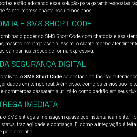
ortes estão adotando essa solução para garantir respostas ráp
 de forma impressionante nos últimos anos.
M IA E SMS SHORT CODE
el combinar o poder do SMS Short Code com chatbots e assistent
as, mesmo em larga escala. Assim, o cliente recebe atendimen
das campanhas cresce de forma expressiva.
DA SEGURANÇA DIGITAL
orativas, o
SMS Short Code
se destaca ao facilitar autenticaç
eger dados em tempo real. Além disso, como os envios são feit
 e e-commerces passaram a utilizá-lo como padrão em seus flux
TREGA IMEDIATA
a, o SMS entrega a mensagem quase que instantaneamente. Port
tatus, traz agilidade e confiança. E, como a integração é fei
e pelo caminho.