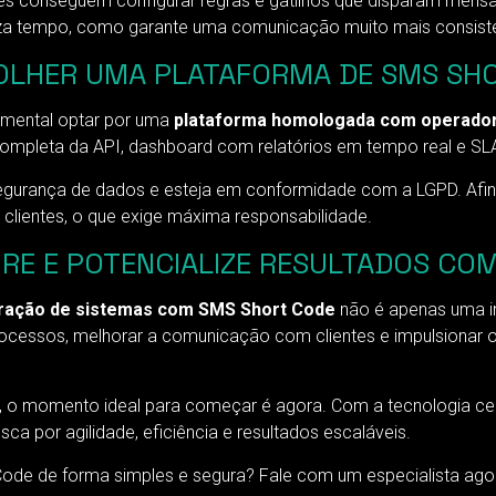
s conseguem configurar regras e gatilhos que disparam men
 tempo, como garante uma comunicação muito mais consisten
OLHER UMA PLATAFORMA DE SMS SH
amental optar por uma
plataforma homologada com operadora
mpleta da API, dashboard com relatórios em tempo real e SLA
 segurança de dados e esteja em conformidade com a LGPD. Afin
clientes, o que exige máxima responsabilidade.
GRE E POTENCIALIZE RESULTADOS CO
ração de sistemas com SMS Short Code
não é apenas uma i
ocessos, melhorar a comunicação com clientes e impulsionar
ão, o momento ideal para começar é agora. Com a tecnologia c
a por agilidade, eficiência e resultados escaláveis.
Code de forma simples e segura? Fale com um especialista ag