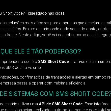
 Short Code? Fique ligado nas dicas.
das soluções mais eficazes para empresas que desejam escalar
seus usuários. Em um cenário onde cada segundo conta, adota
 na frente. Neste artigo, você vai descobrir como essa integraç
 QUE ELE É TÃO PODEROSO?
compreender o que é o
SMS Short Code
. Trata-se de um número 
ens SMS de alto volume.
enticações, confirmações de transações e alertas em tempo real
empresa passa a operar com máxima eficiência.
DE SISTEMAS COM SMS SHORT CODE
ecessário utilizar uma
API de SMS Short Code
. Essa interfac
e os envios sejam realizados automaticamente e com total s