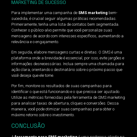
MARKETING DE SUCESSO
Para implementar uma campanha de
SMS marketing
bem-
sucedida, é crucial seguir algumas práticas recomendadas.
Primeiramente, tenha uma lista de contatos bem segmentada.
Conhecer o público-alvo permite que você personalize suas
mensagens de acordo com interesses específicos, aumentando a
relevância e o engajamento.
Em seguida, elabore mensagens curtas e diretas. O SMS é uma
plataforma onde a brevidade é essencial, por isso, evite jargões e
informações desnecessárias. Inclua sempre uma chamada para
ação clara, orientando o destinatário sobre o próximo passo que
você deseja que ele tome.
Por fim, monitore os resultados de suas campanhas para
identificar o que está funcionando e o que precisa ser ajustado.
Utilize as métricas fornecidas pela ferramenta de SMS marketing
para analisar taxas de abertura, cliques e conversões. Dessa
maneira, você pode otimizar suas campanhas para obter o
máximo retorno sobre o investimento.
CONCLUSÃO
A
ferramenta para SMS marketing
é uma poderosa aliada na