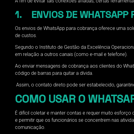
A fim de evitar tais conexões afiadas, certas ferrament
1. ENVIOS DE WHATSAPP
Os envios de WhatsApp para cobrança oferece uma soluç
de custos.
Segundo o Instituto de Gestão da Excelência Operacio
em relação a outros canais (como e-mail e telefone).
Ao enviar mensagens de cobrança aos clientes do What
código de barras para quitar a dívida.
Assim, o contato direto pode ser estabelecido, garanti
COMO USAR O WHATSA
É difícil coletar e manter contas e requer muito esfor
e permitir que os funcionários se concentrem nas ativid
comunicação.