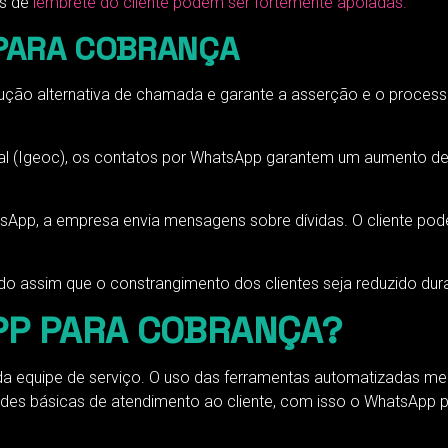
as de
lembrete do cliente podem ser fortemente apoiadas.
 PARA COBRANÇA
ão alternativa de chamada e garante a asserção e o processo
nal (Igeoc), os contatos por WhatsApp garantem um aumento de
sApp, a empresa envia mensagens sobre dívidas. O cliente pod
ndo assim que o constrangimento dos clientes seja reduzido du
PP PARA COBRANÇA?
ço da equipe de serviço. O uso das ferramentas automatizadas m
ades básicas de atendimento ao cliente, com isso o WhatsApp p