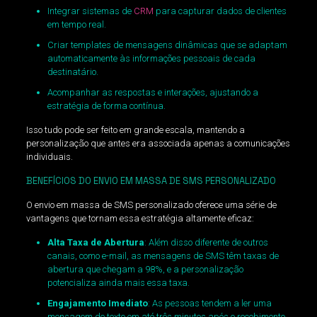
Integrar sistemas de
CRM
para capturar dados de clientes
em tempo real.
Criar templates de mensagens dinâmicas que se adaptam
automaticamente às informações pessoais de cada
destinatário.
Acompanhar as respostas e interações, ajustando a
estratégia de forma contínua.
Isso tudo pode ser feito em grande escala, mantendo a
personalização que antes era associada apenas a comunicações
individuais.
BENEFÍCIOS DO ENVIO EM MASSA DE SMS PERSONALIZADO
O envio em massa de SMS personalizado oferece uma série de
vantagens que tornam essa estratégia altamente eficaz:
Alta Taxa de Abertura
: Além disso diferente de outros
canais, como e-mail, as mensagens de SMS têm taxas de
abertura que chegam a 98%, e a personalização
potencializa ainda mais essa taxa.
Engajamento Imediato
: As pessoas tendem a ler uma
mensagem de texto em até três minutos após o recebimento,