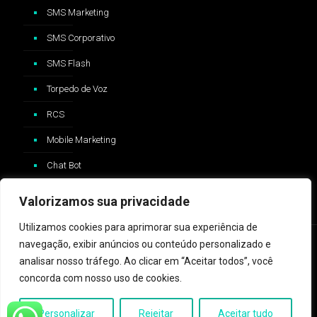
SMS Marketing
SMS Corporativo
SMS Flash
Torpedo de Voz
RCS
Mobile Marketing
Chat Bot
Valorizamos sua privacidade
Utilizamos cookies para aprimorar sua experiência de
navegação, exibir anúncios ou conteúdo personalizado e
analisar nosso tráfego. Ao clicar em “Aceitar todos”, você
concorda com nosso uso de cookies.
2024 © ZAP Message - Logo e trademark Whatsapp®️ são
propriedades da Whatsapp Inc™️ e não possui nenhum vínculo com
Personalizar
Rejeitar
Aceitar tudo
a ZAP Message