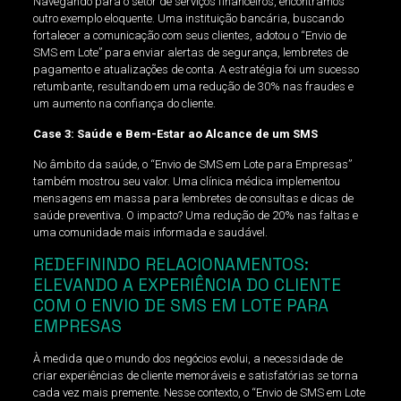
Navegando para o setor de serviços financeiros, encontramos
outro exemplo eloquente. Uma instituição bancária, buscando
fortalecer a comunicação com seus clientes, adotou o “Envio de
SMS em Lote” para enviar alertas de segurança, lembretes de
pagamento e atualizações de conta. A estratégia foi um sucesso
retumbante, resultando em uma redução de 30% nas fraudes e
um aumento na confiança do cliente.
Case 3: Saúde e Bem-Estar ao Alcance de um SMS
No âmbito da saúde, o “Envio de SMS em Lote para Empresas”
também mostrou seu valor. Uma clínica médica implementou
mensagens em massa para lembretes de consultas e dicas de
saúde preventiva. O impacto? Uma redução de 20% nas faltas e
uma comunidade mais informada e saudável.
REDEFININDO RELACIONAMENTOS:
ELEVANDO A EXPERIÊNCIA DO CLIENTE
COM O ENVIO DE SMS EM LOTE PARA
EMPRESAS
À medida que o mundo dos negócios evolui, a necessidade de
criar experiências de cliente memoráveis e satisfatórias se torna
cada vez mais premente. Nesse contexto, o “Envio de SMS em Lote