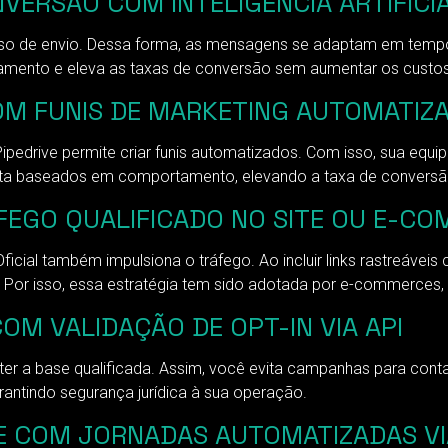
ERSÃO COM INTELIGÊNCIA ARTIFICIA
o de envio. Dessa forma, as mensagens se adaptam em tempo r
amento e eleva as taxas de conversão sem aumentar os custos
OM FUNIS DE MARKETING AUTOMATIZ
ipedrive permite criar funis automatizados. Com isso, sua equi
osta baseados em comportamento, elevando a taxa de convers
FEGO QUALIFICADO NO SITE OU E-C
 Oficial também impulsiona o tráfego. Ao incluir links rastreá
Por isso, essa estratégia tem sido adotada por e-commerces, 
COM VALIDAÇÃO DE OPT-IN VIA API
nter a base qualificada. Assim, você evita campanhas para cont
arantindo segurança jurídica à sua operação.
E COM JORNADAS AUTOMATIZADAS VI