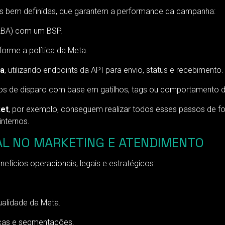
s bem definidas, que garantem a performance da campanha:
BA) com um BSP.
orme a política da Meta.
sa
, utilizando endpoints da API para envio, status e recebimento.
os de disparo com base em gatilhos, tags ou comportamento do
et
, por exemplo, conseguem realizar todos esses passos de f
nternos.
IAL NO MARKETING E ATENDIMENTO
efícios operacionais, legais e estratégicos:
.
ualidade da Meta.
cas e segmentações.