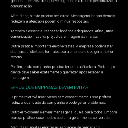
genéricas. Em vez disso, deve segmentar a base e personalizar a
comunicação.
Além disso, o texto precisa ser direto. Mensagens longas demais
reduzem a atenção e podem diminuir respostas.
Também é essencial respeitar horários adequados. Afinal, uma
comunicação invasiva prejudica a imagem da marca.
Outra prática importante envolve testes. A empresa pode testar
chamadas, ofertas e formatos para entender o que gera melhor
retorno.
Por fim, cada campanha precisa ter uma ação clara. Portanto, o
cliente deve saber exatamente o que fazer após receber a
mensagem.
ERROS QUE EMPRESAS DEVEM EVITAR
O primeiro erro é usar bases sem consentimento. Essa prática
reduz a qualidade da campanha e pode gerar problemas.
Outro erro comum é enviar mensagens iguais para todos. Embora
pareça prático, esse modelo costuma gerar menos conversão.
Além disso, muitas empresas esquecem de preparar o