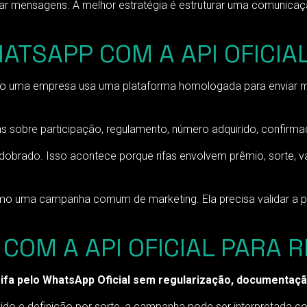
arar mensagens. A melhor estratégia é estruturar uma comunic
ATSAPP COM A API OFICIAL
ndo uma empresa usa uma plataforma homologada para enviar 
s sobre participação, regulamento, número adquirido, confirmaç
obrado. Isso acontece porque rifas envolvem prêmio, sorte, va
mo uma campanha comum de marketing. Ela precisa validar a p
OM A API OFICIAL PARA R
fa pelo WhatsApp Oficial sem regularização, documentação
ido e definição por sorte, a campanha pode ser interpretada co