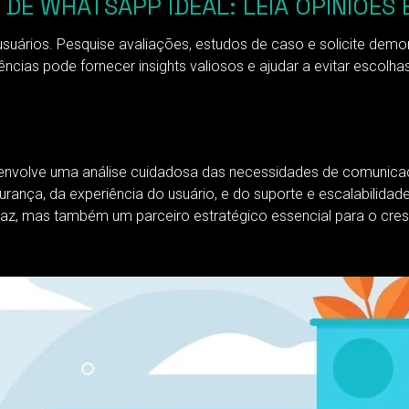
E WHATSAPP IDEAL: LEIA OPINIÕES
 usuários. Pesquise avaliações, estudos de caso e solicite de
riências pode fornecer insights valiosos e ajudar a evitar esc
 envolve uma análise cuidadosa das necessidades de comunica
nça, da experiência do usuário, e do suporte e escalabilidade
, mas também um parceiro estratégico essencial para o cresci