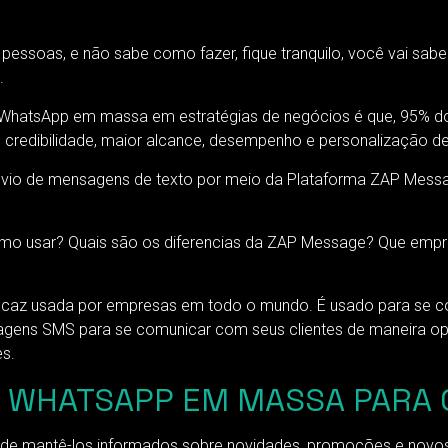
essoas, e não sabe como fazer, fique tranquilo, você vai sab
.
 WhatsApp em massa em estratégias de negócios é que, 95% do
a, credibilidade, maior alcance, desempenho e personalização de
vio de mensagens de texto por meio da Plataforma ZAP Mess
mo usar? Quais são os diferencias da ZAP Message? Que empre
icaz usada por empresas em todo o mundo. É usado para se c
ens SMS para se comunicar com seus clientes de maneira opor
s.
R WHATSAPP EM MASSA PARA 
 de mantê-los informados sobre novidades, promoções e novos