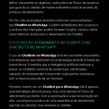
definir claramente os objetivos, você pode criar fluxos de conversa
que guiarão os clientes de maneira eficiente e natural através do
processo de atendimento.
Por fim, não se esqueça de testar e otimizar continuamente o
seu
ChatBot no WhatsApp
. A coleta de feedback dos usuários e
a análise das interações podem fornecer insights valiosos sobre
como melhorar ainda mais o desempenho do ChatBot.
O FUTURO DO ATENDIMENTO AO CLIENTE COM
CHATBOTS NO WHATSAPP
O uso de
ChatBots no WhatsApp
está em constante crescimento,
e as empresas que adotarem essa tecnologia estarão à frente da
concorrência. À medida que a inteligência artificial continua a
evoluir, os ChatBots se tornarão ainda mais sofisticados,
capazes de compreender e responder a perguntas complexas
com a mesma precisão de um humano.
Portanto, investir em um
ChatBot para WhatsApp
não é apenas
uma estratégia de curto prazo, mas uma aposta no futuro do
atendimento ao cliente. Com a automação e a personalização em
alta, sua empresa pode criar uma experiência de atendimento
que não só satisfaz, mas encanta os clientes.