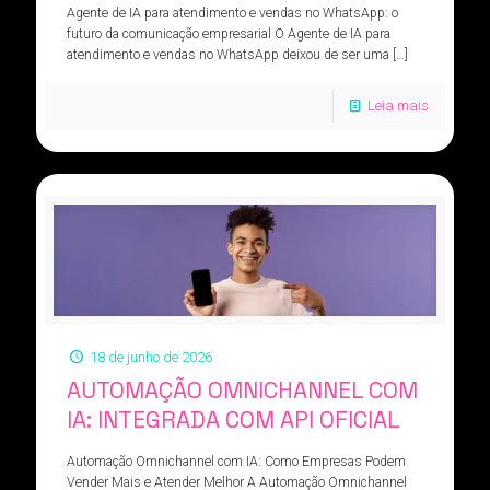
Agente de IA para atendimento e vendas no WhatsApp: o
futuro da comunicação empresarial O Agente de IA para
atendimento e vendas no WhatsApp deixou de ser uma
[…]
Leia mais
18 de junho de 2026
AUTOMAÇÃO OMNICHANNEL COM
IA: INTEGRADA COM API OFICIAL
Automação Omnichannel com IA: Como Empresas Podem
Vender Mais e Atender Melhor A Automação Omnichannel