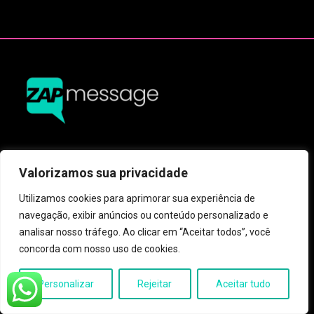
SIGA-NOS
Valorizamos sua privacidade
Utilizamos cookies para aprimorar sua experiência de
navegação, exibir anúncios ou conteúdo personalizado e
Instagram
analisar nosso tráfego. Ao clicar em “Aceitar todos”, você
Facebook
concorda com nosso uso de cookies.
CONTATO
Personalizar
Rejeitar
Aceitar tudo
(18) 9 9820-4197