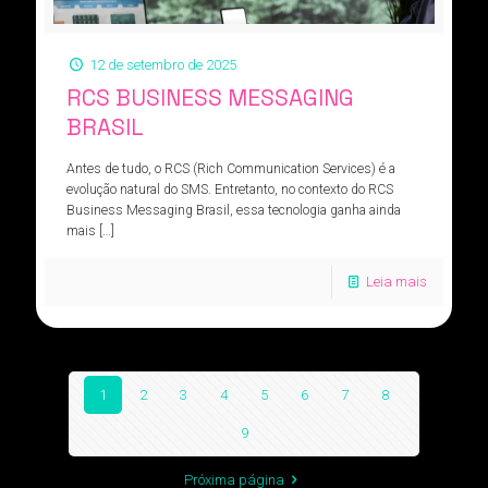
12 de setembro de 2025
RCS BUSINESS MESSAGING
BRASIL
Antes de tudo, o RCS (Rich Communication Services) é a
evolução natural do SMS. Entretanto, no contexto do RCS
Business Messaging Brasil, essa tecnologia ganha ainda
mais
[…]
Leia mais
1
2
3
4
5
6
7
8
9
Próxima página