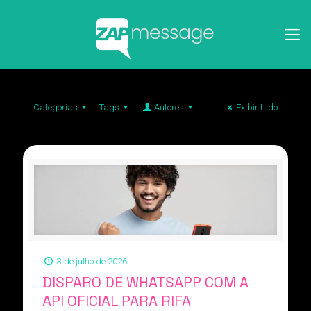
Categorias
Tags
Autores
Exibir tudo
3 de julho de 2026
DISPARO DE WHATSAPP COM A
API OFICIAL PARA RIFA