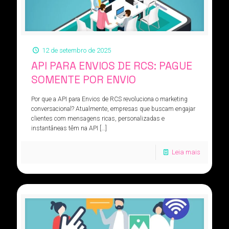
12 de setembro de 2025
API PARA ENVIOS DE RCS: PAGUE
SOMENTE POR ENVIO
Por que a API para Envios de RCS revoluciona o marketing
conversacional? Atualmente, empresas que buscam engajar
clientes com mensagens ricas, personalizadas e
instantâneas têm na API
[…]
Leia mais