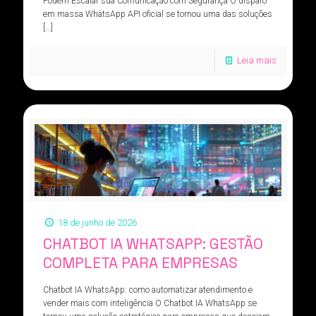
Podem Escalar sua Comunicação com Segurança O disparo
em massa WhatsApp API oficial se tornou uma das soluções
[…]
Leia mais
18 de junho de 2026
CHATBOT IA WHATSAPP: GESTÃO
COMPLETA PARA EMPRESAS
Chatbot IA WhatsApp: como automatizar atendimento e
vender mais com inteligência O Chatbot IA WhatsApp se