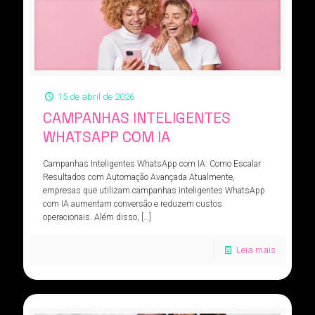
15 de abril de 2026
CAMPANHAS INTELIGENTES
WHATSAPP COM IA
Campanhas Inteligentes WhatsApp com IA: Como Escalar
Resultados com Automação Avançada Atualmente,
empresas que utilizam campanhas inteligentes WhatsApp
com IA aumentam conversão e reduzem custos
operacionais. Além disso,
[…]
Leia mais