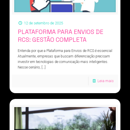
12 de setembro de 2025
PLATAFORMA PARA ENVIOS DE
RCS: GESTÃO COMPLETA
Entenda por que a Plataforma para Envios de RCS é essencial
Atualmente, empresas que buscam diferenciação precisam
investir em tecnologias de comunicação mais inteligentes.
Nesse cenário,
[…]
Leia mais