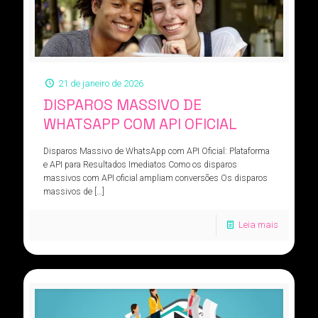
21 de janeiro de 2026
DISPAROS MASSIVO DE
WHATSAPP COM API OFICIAL
Disparos Massivo de WhatsApp com API Oficial: Plataforma
e API para Resultados Imediatos Como os disparos
massivos com API oficial ampliam conversões Os disparos
massivos de
[…]
Leia mais