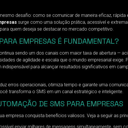
mesmo desafio: como se comunicar de maneira eficaz, rápida 
mpresas
surge como uma solução prática, acessível e extremam
al para quem deseja se destacar no mercado competitivo.
 PARA EMPRESAS É FUNDAMENTAL?
continua sendo um dos canais com maior taxa de abertura — a
dades de agilidade e escala que o mundo empresarial exige. P
indispensável para alcançar resultados significativos em cam
eduz erros operacionais, otimiza tempo e garante uma comunica
você transforma o SMS em um canal estratégico e inteligente.
AUTOMAÇÃO DE SMS PARA EMPRESAS
 empresa conquista benefícios valiosos. Veja a seguir as princ
sível enviar milhares de mensagens simultaneamente, sem co