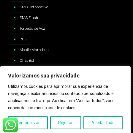
SMS Corporativo
SMS Flash
Torpedo de Voz
RCS
Mobile Marketing
Chat Bot
Valorizamos sua privacidade
Utilizamos cookies para aprimorar sua experiência de
navegação, exibir anúncios ou conteúdo personalizado e
analisar nosso tráfego. Ao clicar em “Aceitar todos”, você
concorda com nosso uso de cookies.
2024 © ZAP Message - Logo e trademark Whatsapp®️ são
propriedades da Whatsapp Inc™️ e não possui nenhum vínculo com
Personalizar
Rejeitar
Aceitar tudo
a ZAP Message