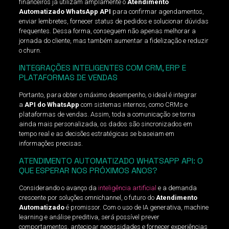
financeiros já utilizam amplamente o
Atendimento
Automatizado WhatsApp API
para confirmar agendamentos,
enviar lembretes, fornecer status de pedidos e solucionar dúvidas
frequentes. Dessa forma, conseguem não apenas melhorar a
jornada do cliente, mas também aumentar a fidelização e reduzir
o churn.
INTEGRAÇÕES INTELIGENTES COM CRM, ERP E
PLATAFORMAS DE VENDAS
Portanto, para obter o máximo desempenho, o ideal é integrar
a
API do WhatsApp
com sistemas internos, como CRMs e
plataformas de vendas. Assim, toda a comunicação se torna
ainda mais personalizada, os dados são sincronizados em
tempo real e as decisões estratégicas se baseiam em
informações precisas.
ATENDIMENTO AUTOMATIZADO WHATSAPP API: O
QUE ESPERAR NOS PRÓXIMOS ANOS?
Considerando o avanço da
inteligência artificial
e a demanda
crescente por soluções omnichannel, o futuro do
Atendimento
Automatizado
é promissor. Com o uso de IA generativa, machine
learning e análise preditiva, será possível prever
comportamentos, antecipar necessidades e fornecer experiências