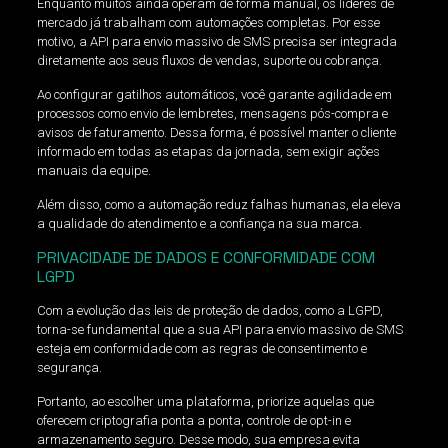
Enquanto muitos ainda operam de forma manual, os líderes de
mercado já trabalham com automações completas. Por esse
motivo, a API para envio massivo de SMS precisa ser integrada
diretamente aos seus fluxos de vendas, suporte ou cobrança.
Ao configurar gatilhos automáticos, você garante agilidade em
processos como envio de lembretes, mensagens pós-compra e
avisos de faturamento. Dessa forma, é possível manter o cliente
informado em todas as etapas da jornada, sem exigir ações
manuais da equipe.
Além disso, como a automação reduz falhas humanas, ela eleva
a qualidade do atendimento e a confiança na sua marca.
PRIVACIDADE DE DADOS E CONFORMIDADE COM
LGPD
Com a evolução das leis de proteção de dados, como a LGPD,
torna-se fundamental que a sua API para envio massivo de SMS
esteja em conformidade com as regras de consentimento e
segurança.
Portanto, ao escolher uma plataforma, priorize aquelas que
oferecem criptografia ponta a ponta, controle de opt-in e
armazenamento seguro. Desse modo, sua empresa evita