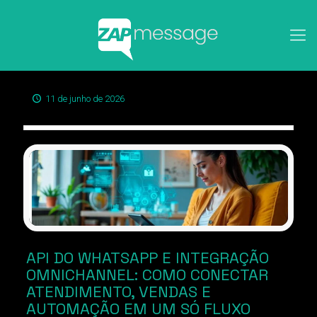
11 de junho de 2026
API DO WHATSAPP E INTEGRAÇÃO
OMNICHANNEL: COMO CONECTAR
ATENDIMENTO, VENDAS E
AUTOMAÇÃO EM UM SÓ FLUXO