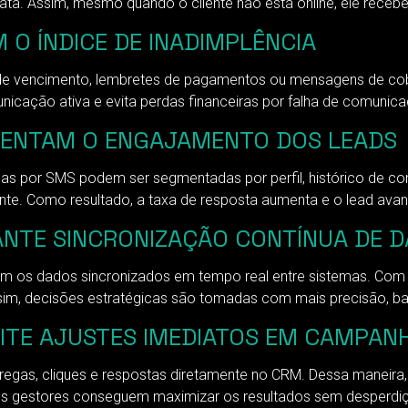
. Assim, mesmo quando o cliente não está online, ele recebe 
O ÍNDICE DE INADIMPLÊNCIA
s de vencimento, lembretes de pagamentos ou mensagens de co
cação ativa e evita perdas financeiras por falha de comunica
ENTAM O ENGAJAMENTO DOS LEADS
panhas por SMS podem ser segmentadas por perfil, histórico de 
te. Como resultado, a taxa de resposta aumenta e o lead avan
NTE SINCRONIZAÇÃO CONTÍNUA DE 
 os dados sincronizados em tempo real entre sistemas. Com i
im, decisões estratégicas são tomadas com mais precisão, bas
ITE AJUSTES IMEDIATOS EM CAMPAN
egas, cliques e respostas diretamente no CRM. Dessa maneira, 
os gestores conseguem maximizar os resultados sem desperdiç