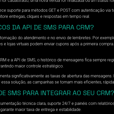
 for cadastrado, uma nova venda for finalizada ou um status 
rece suporte para métodos GET e POST com autenticação via to
tore entregas, cliques e respostas em tempo real.
COS DA API DE SMS PARA CRM?
utomação do atendimento e no envio de lembretes. Por exemplo,
e lojas virtuais podem enviar cupons após a primeira compr
CRM e a API de SMS, o histórico de mensagens fica sempre reg
antindo maior controle estratégico.
enta significativamente as taxas de abertura das mensagens. 
 essa solução, as campanhas se tornam mais eficientes, rápida
DE SMS PARA INTEGRAR AO SEU CRM
cumentação técnica clara, suporte 24/7 e painéis com relatório
arante maior taxa de entrega e estabilidade.