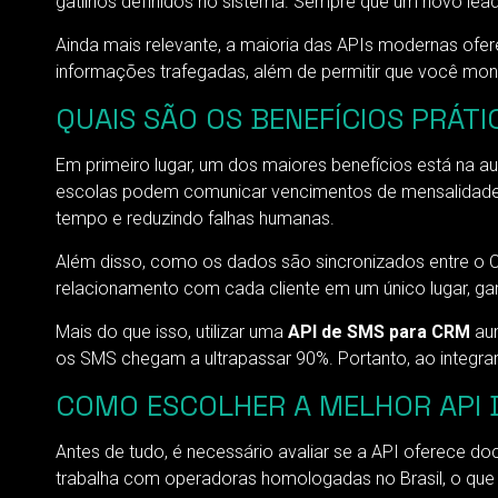
gatilhos definidos no sistema. Sempre que um novo lead
Ainda mais relevante, a maioria das APIs modernas ofe
informações trafegadas, além de permitir que você moni
QUAIS SÃO OS BENEFÍCIOS PRÁTI
Em primeiro lugar, um dos maiores benefícios está na a
escolas podem comunicar vencimentos de mensalidades 
tempo e reduzindo falhas humanas.
Além disso, como os dados são sincronizados entre o 
relacionamento com cada cliente em um único lugar, gar
Mais do que isso, utilizar uma
API de SMS para CRM
aum
os SMS chegam a ultrapassar 90%. Portanto, ao integrar
COMO ESCOLHER A MELHOR API 
Antes de tudo, é necessário avaliar se a API oferece do
trabalha com operadoras homologadas no Brasil, o que g